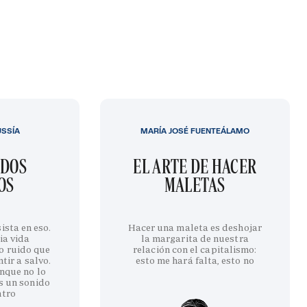
USSÍA
MARÍA JOSÉ FUENTEÁLAMO
IDOS
EL ARTE DE HACER
OS
MALETAS
ista en eso.
Hacer una maleta es deshojar
ia vida
la margarita de nuestra
o ruido que
relación con el capitalismo:
tir a salvo.
esto me hará falta, esto no
nque no lo
s un sonido
ntro