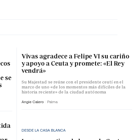
MA HORA
Vivas agradece a Felipe VI su cariño
ecos
y apoyo a Ceuta y promete: «El Rey
vendrá»
e se
Su Majestad se reúne con el presidente ceutí en el
s
marco de uno «de los momentos más difíciles de la
historia reciente» de la ciudad autónoma
Angie Calero
Palma
tida
DESDE LA CASA BLANCA
rar