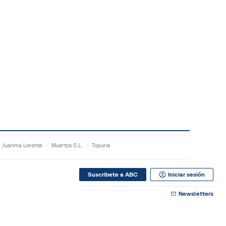
Juanma Lorente
Muertos S.L.
Topuria
Suscribete a ABC
Iniciar sesión
Newsletters