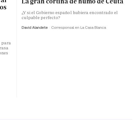
La gran cortina de humo de Ceuta
ros
¿Y si el Gobierno español hubiera encontrado el
culpable perfecto?
David Alandete
Corresponsal en La Casa Blanca
o para
trasa
lones