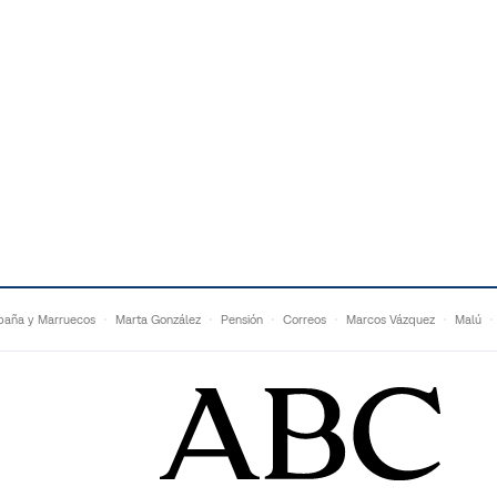
paña y Marruecos
Marta González
Pensión
Correos
Marcos Vázquez
Malú