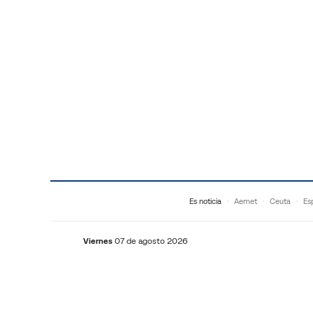
Saltar al contenido
Es noticia
Aemet
Ceuta
Es
Viernes
07 de agosto 2026