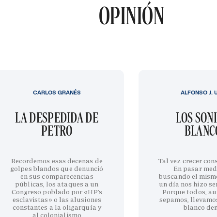
OPINIÓN
CARLOS GRANÉS
ALFONSO J. 
LA DESPEDIDA DE
LOS SON
PETRO
BLANC
Recordemos esas decenas de
Tal vez crecer cons
golpes blandos que denunció
En pasar med
en sus comparecencias
buscando el mism
públicas, los ataques a un
un día nos hizo sen
Congreso poblado por «HP’s
Porque todos, au
esclavistas» o las alusiones
sepamos, llevamo
constantes a la oligarquía y
blanco de
al colonialismo