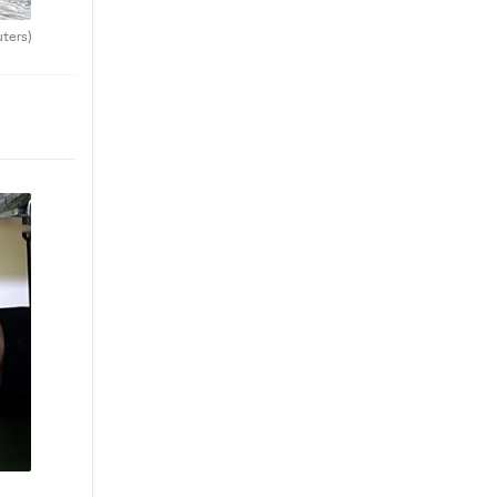
uters)