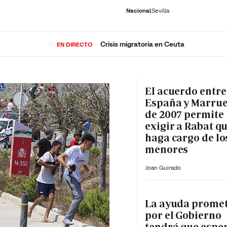
Nacional
Sevilla
Crisis migratoria en Ceuta
EN DIRECTO
RNACIONAL
ECONOMÍA
DEPORTES
SOCIEDAD
CULTURA
GENTE
PLAY
HISTORIA
ÚLTI
El acuerdo entre
España y Marru
de 2007 permite
exigir a Rabat qu
haga cargo de lo
menores
Joan Guirado
La ayuda prome
por el Gobierno
tendrá que espe