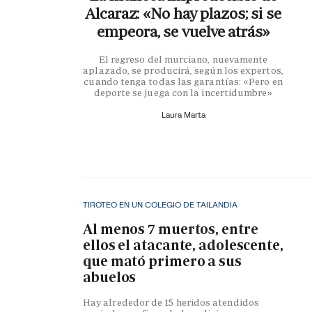
Alcaraz: «No hay plazos; si se
empeora, se vuelve atrás»
El regreso del murciano, nuevamente
aplazado, se producirá, según los expertos,
cuando tenga todas las garantías: «Pero en
deporte se juega con la incertidumbre»
Laura Marta
TIROTEO EN UN COLEGIO DE TAILANDIA
Al menos 7 muertos, entre
ellos el atacante, adolescente,
que mató primero a sus
abuelos
Hay alrededor de 15 heridos atendidos