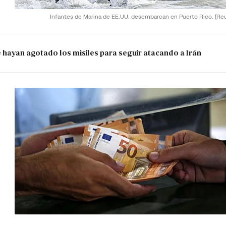
Infantes de Marina de EE.UU. desembarcan en Puerto Rico.
(Re
e hayan agotado los misiles para seguir atacando a Irán