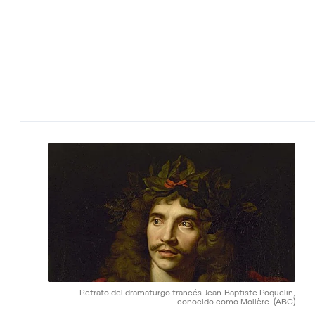
Retrato del dramaturgo francés Jean-Baptiste Poquelin,
conocido como Molière.
(ABC)