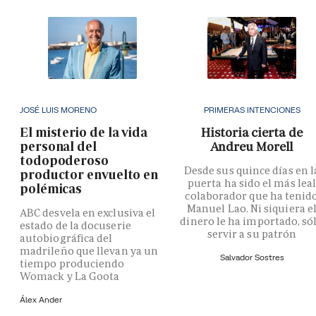
JOSÉ LUIS MORENO
PRIMERAS INTENCIONES
El misterio de la vida
Historia cierta de
personal del
Andreu Morell
todopoderoso
Desde sus quince días en l
productor envuelto en
puerta ha sido el más lea
polémicas
colaborador que ha tenid
Manuel Lao. Ni siquiera e
ABC desvela en exclusiva el
dinero le ha importado, só
estado de la docuserie
servir a su patrón
autobiográfica del
madrileño que llevan ya un
Salvador Sostres
tiempo produciendo
Womack y La Goota
Álex Ander