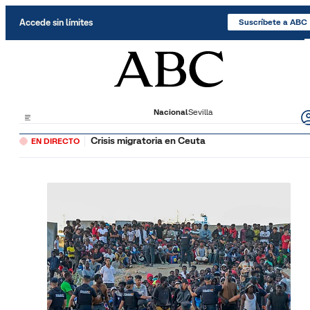
Saltar al contenido
Accede sin límites
Suscríbete a ABC
Nacional
Sevilla
Crisis migratoria en Ceuta
EN DIRECTO