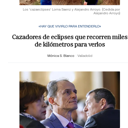
Los 'cazaeclipses' Lorna Saenz y Alejandro Arroyo.
(Cedida por
Alejandro Arroyo)
«HAY QUE VIVIRLO PARA ENTENDERLO»
Cazadores de eclipses que recorren miles
de kilómetros para verlos
Mónica S. Blanco
Valladolid