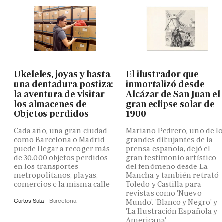
Ukeleles, joyas y hasta
El ilustrador que
una dentadura postiza:
inmortalizó desde
la aventura de visitar
Alcázar de San Juan el
los almacenes de
gran eclipse solar de
Objetos perdidos
1900
Cada año, una gran ciudad
Mariano Pedrero, uno de l
como Barcelona o Madrid
grandes dibujantes de la
puede llegar a recoger más
prensa española, dejó el
de 30.000 objetos perdidos
gran testimonio artístico
en los transportes
del fenómeno desde La
metropolitanos, playas,
Mancha y también retrató
comercios o la misma calle
Toledo y Castilla para
revistas como 'Nuevo
Carlos Sala
Barcelona
Mundo', 'Blanco y Negro' y
'La Ilustración Española y
Americana'