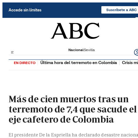
Saltar al contenido
Accede sin límites
Suscríbete a ABC
Nacional
Sevilla
Última hora del terremoto en Colombia
Crisis m
EN DIRECTO
Más de cien muertos tras un
terremoto de 7,4 que sacude el
eje cafetero de Colombia
El presidente De la Espriella ha declarado desastre naciona