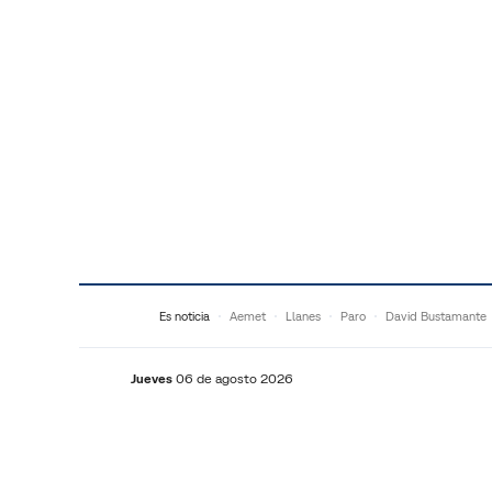
Saltar al contenido
Es noticia
Aemet
Llanes
Paro
David Bustamante
Jueves
06 de agosto 2026