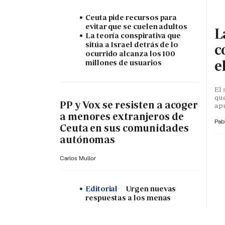
Ceuta pide recursos para
evitar que se cuelen adultos
L
La teoría conspirativa que
sitúa a Israel detrás de lo
c
ocurrido alcanza los 100
e
millones de usuarios
El 
que
PP y Vox se resisten a acoger
apu
a menores extranjeros de
Pab
Ceuta en sus comunidades
autónomas
Carlos Mullor
Editorial
Urgen nuevas
respuestas a los menas