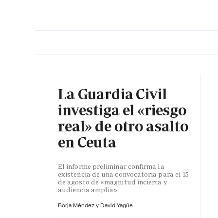
PORTADA
OPINIÓN
ESPAÑA
MADRID
INTE
La Guardia Civil
investiga el «riesgo
real» de otro asalto
en Ceuta
El informe preliminar confirma la
existencia de una convocatoria para el 15
de agosto de «magnitud incierta y
audiencia amplia»
Borja Méndez y
David Yagüe