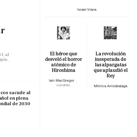
Israel Viana
ar
El héroe que
La revolución
I, al
desveló el horror
inesperada de
ipio,
atómico de
las alpargatas
Hiroshima
que aplaudió el
Rey
Iain MacGregor
Londres
Mónica Arrizabalaga
ecos sacude al
añol en plena
ndial de 2030