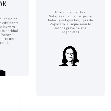
GAR
El ático recuerda a
Galapagar. Por el perjuicio
ol, también
bobo. Igual que las joyas de
co edificante
Zapatero, aunque sean lo
e jóvenes
menos grave de sus
e la entidad
negocietes
l honor de
astra ante
antaje