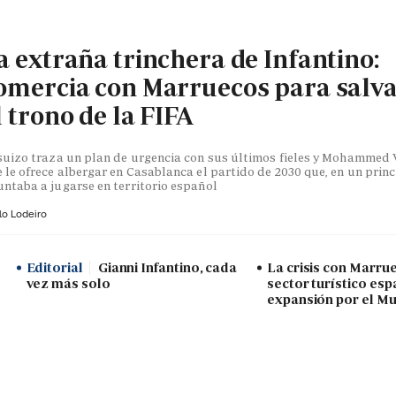
a extraña trinchera de Infantino:
omercia con Marruecos para salv
l trono de la FIFA
suizo traza un plan de urgencia con sus últimos fieles y Mohammed V
 le ofrece albergar en Casablanca el partido de 2030 que, en un princ
ntaba a jugarse en territorio español
lo Lodeiro
Editorial
Gianni Infantino, cada
La crisis con Marru
vez más solo
sector turístico esp
expansión por el Mu