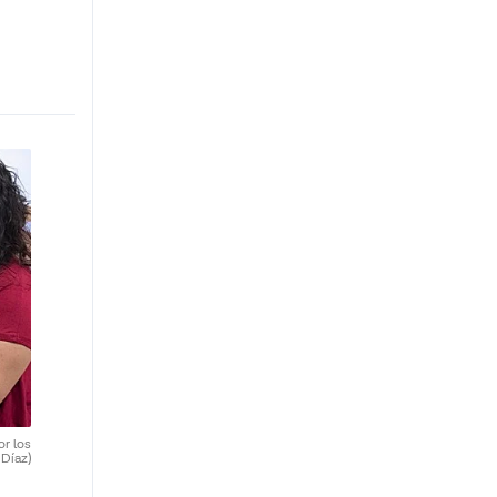
or los
 Díaz)