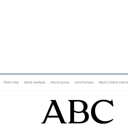
Pedro Ruiz
Alerta sanitaria
Ana Ercoreca
Jordi Hurtado
María Cristina Clem
Mariana Zapién
Dan Buettner