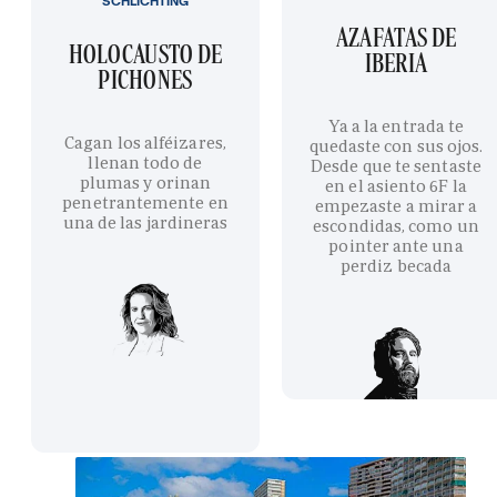
SCHLICHTING
AZAFATAS DE
HOLOCAUSTO DE
IBERIA
PICHONES
Ya a la entrada te
Cagan los alféizares,
quedaste con sus ojos.
llenan todo de
Desde que te sentaste
plumas y orinan
en el asiento 6F la
penetrantemente en
empezaste a mirar a
una de las jardineras
escondidas, como un
pointer ante una
perdiz becada