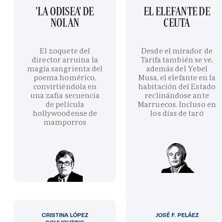
'LA ODISEA' DE
EL ELEFANTE DE
NOLAN
CEUTA
El zoquete del
Desde el mirador de
director arruina la
Tarifa también se ve,
magia sangrienta del
además del Yebel
poema homérico,
Musa, el elefante en la
convirtiéndola en
habitación del Estado
una zafia secuencia
reclinándose ante
de película
Marruecos. Incluso en
hollywoodense de
los días de taró
mamporros
CRISTINA LÓPEZ
JOSÉ F. PELÁEZ