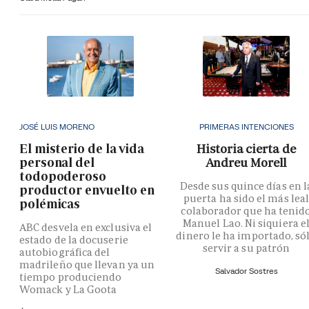
JOSÉ LUIS MORENO
PRIMERAS INTENCIONES
El misterio de la vida
Historia cierta de
personal del
Andreu Morell
todopoderoso
Desde sus quince días en l
productor envuelto en
puerta ha sido el más lea
polémicas
colaborador que ha tenid
Manuel Lao. Ni siquiera e
ABC desvela en exclusiva el
dinero le ha importado, só
estado de la docuserie
servir a su patrón
autobiográfica del
madrileño que llevan ya un
Salvador Sostres
tiempo produciendo
Womack y La Goota