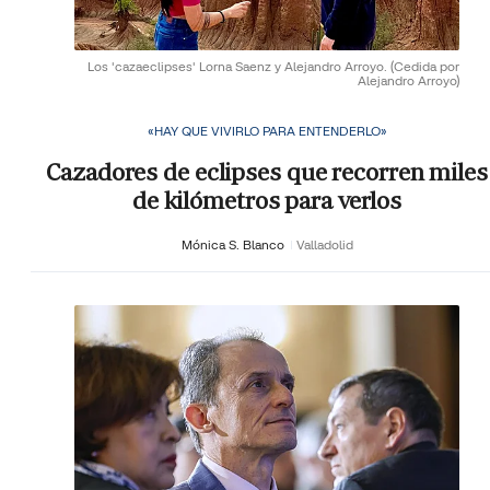
Los 'cazaeclipses' Lorna Saenz y Alejandro Arroyo.
(Cedida por
Alejandro Arroyo)
«HAY QUE VIVIRLO PARA ENTENDERLO»
Cazadores de eclipses que recorren miles
de kilómetros para verlos
Mónica S. Blanco
Valladolid