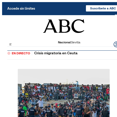
Saltar al contenido
Accede sin límites
Suscríbete a ABC
Nacional
Sevilla
Crisis migratoria en Ceuta
EN DIRECTO