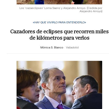
Los 'cazaeclipses' Lorna Saenz y Alejandro Arroyo.
(Cedida por
Alejandro Arroyo)
«HAY QUE VIVIRLO PARA ENTENDERLO»
Cazadores de eclipses que recorren miles
de kilómetros para verlos
Mónica S. Blanco
Valladolid