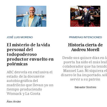
JOSÉ LUIS MORENO
PRIMERAS INTENCIONES
El misterio de la vida
Historia cierta de
personal del
Andreu Morell
todopoderoso
Desde sus quince días en l
productor envuelto en
puerta ha sido el más lea
polémicas
colaborador que ha tenid
Manuel Lao. Ni siquiera e
ABC desvela en exclusiva el
dinero le ha importado, só
estado de la docuserie
servir a su patrón
autobiográfica del
madrileño que llevan ya un
Salvador Sostres
tiempo produciendo
Womack y La Goota
Álex Ander