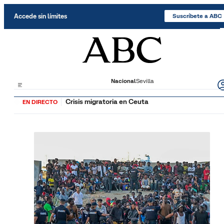
Saltar al contenido
Accede sin límites
Suscríbete a ABC
Nacional
Sevilla
Crisis migratoria en Ceuta
EN DIRECTO