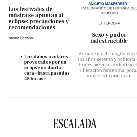
ANICETO MASFERRER
Los festivales de
CATEDRÁTICO DE HISTORIA DE
DERECHO
música se apuntan al
eclipse: precauciones y
LA TERCERA
recomendaciones
­Sexo y pudor
Nacho Serrano
indestructible
Aunque en el imaginario 
Los daños oculares
los años setenta y ochenta 
provocados por un
toples parecía simbolizar 
eclipse no dan la
liberación femenina, poca
cara «hasta pasadas
mujeres lo practican
48 horas»
ESCALADA