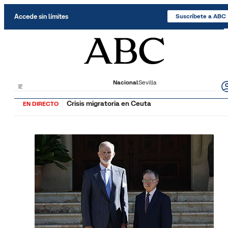
Saltar al contenido
Accede sin límites
Suscríbete a ABC
Nacional
Sevilla
Crisis migratoria en Ceuta
EN DIRECTO