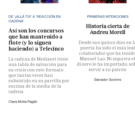
DE '¡ALLÁ TÚ!' A 'REACCIÓN EN
PRIMERAS INTENCIONES
CADENA'
Historia cierta de
Así son los concursos
Andreu Morell
que han mantenido a
flote (y lo siguen
Desde sus quince días en l
puerta ha sido el más lea
haciendo) a Telecinco
colaborador que ha tenid
Manuel Lao. Ni siquiera e
La cadena de Mediaset tiene
dinero le ha importado, só
una tabla de salvación para
servir a su patrón
su crisis con este formato
que tantas veces han
Salvador Sostres
subsistido en su parrilla por
encima de la media de la
cadena
Clara Molla Pagán