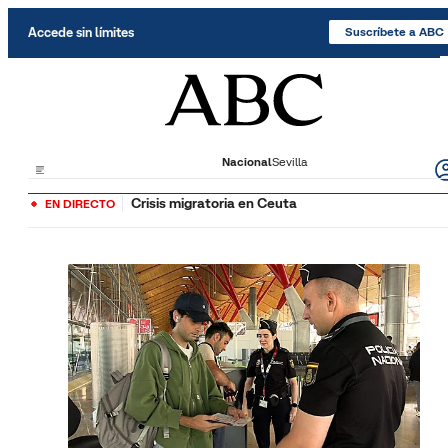
Saltar al contenido
Accede sin límites
Suscríbete a ABC
Nacional
Sevilla
Crisis migratoria en Ceuta
EN DIRECTO