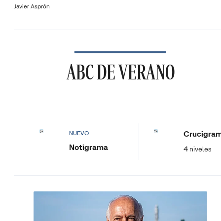
Javier Asprón
ABC DE VERANO
Crucigra
NUEVO
Notigrama
4 niveles