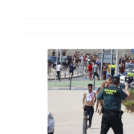
PORTADA
OPINIÓN
ESPAÑA
MADRID
INTE