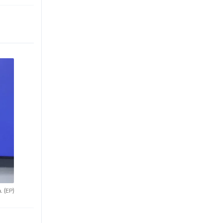
a.
(EP)