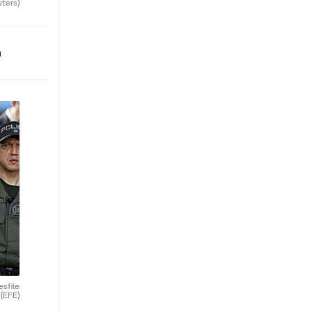
uters)
n
esfile
.
(EFE)