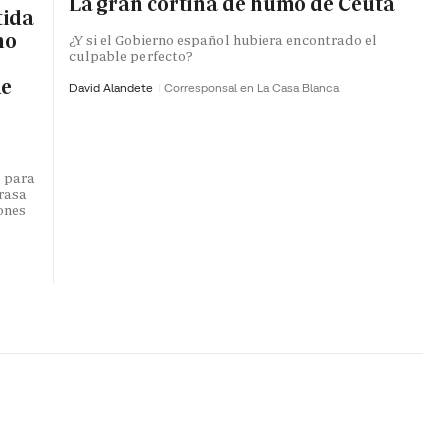
La gran cortina de humo de Ceuta
tida
no
¿Y si el Gobierno español hubiera encontrado el
culpable perfecto?
de
David Alandete
Corresponsal en La Casa Blanca
o para
trasa
lones