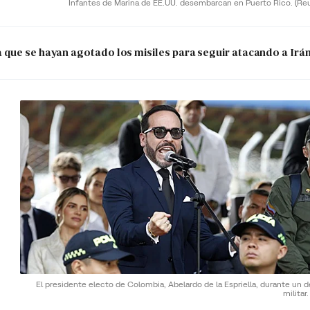
Infantes de Marina de EE.UU. desembarcan en Puerto Rico.
(Re
que se hayan agotado los misiles para seguir atacando a Irá
El presidente electo de Colombia, Abelardo de la Espriella, durante un d
militar