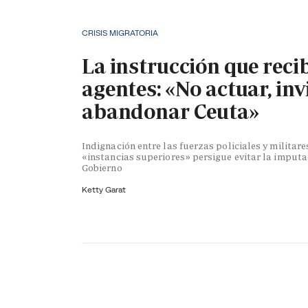
CRISIS MIGRATORIA
La instrucción que reci
agentes: «No actuar, inv
abandonar Ceuta»
Indignación entre las fuerzas policiales y militare
«instancias superiores» persigue evitar la imputa
Gobierno
Ketty Garat