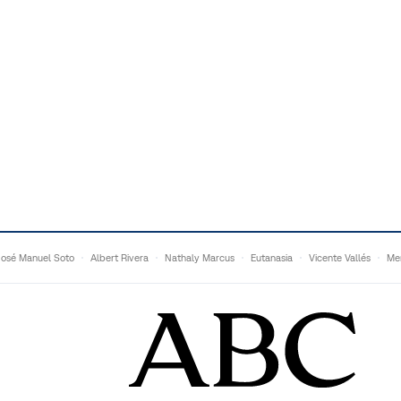
José Manuel Soto
Albert Rivera
Nathaly Marcus
Eutanasia
Vicente Vallés
Me
Adrián Quevedo
Ganaderos
Matteo Grandi