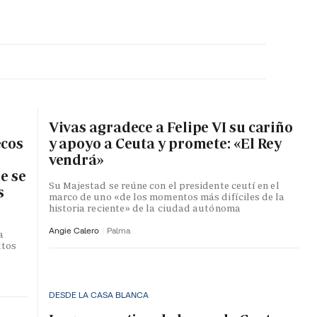
MA HORA
Vivas agradece a Felipe VI su cariño
ecos
y apoyo a Ceuta y promete: «El Rey
vendrá»
e se
Su Majestad se reúne con el presidente ceutí en el
s
marco de uno «de los momentos más difíciles de la
historia reciente» de la ciudad autónoma
Angie Calero
Palma
a
ltos
DESDE LA CASA BLANCA