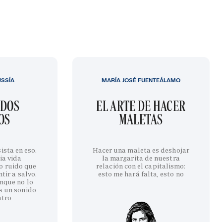
USSÍA
MARÍA JOSÉ FUENTEÁLAMO
IDOS
EL ARTE DE HACER
OS
MALETAS
ista en eso.
Hacer una maleta es deshojar
ia vida
la margarita de nuestra
o ruido que
relación con el capitalismo:
tir a salvo.
esto me hará falta, esto no
nque no lo
s un sonido
ntro