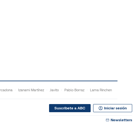
rcadona
Izanami Martínez
Javito
Pablo Borraz
Lama Rinchen
Suscribete a ABC
Iniciar sesión
Newsletters