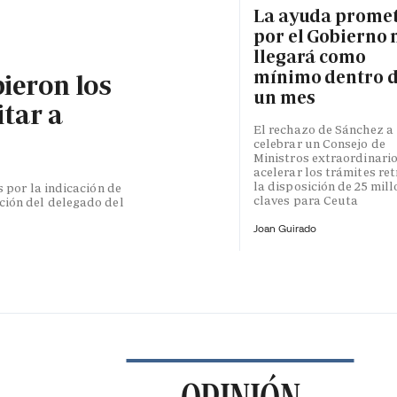
La ayuda prome
por el Gobierno 
llegará como
mínimo dentro 
bieron los
un mes
itar a
El rechazo de Sánchez a
celebrar un Consejo de
Ministros extraordinari
acelerar los trámites re
la disposición de 25 mil
s por la indicación de
claves para Ceuta
ción del delegado del
Joan Guirado