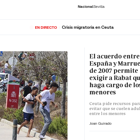
Nacional
Sevilla
Crisis migratoria en Ceuta
EN DIRECTO
RNACIONAL
ECONOMÍA
DEPORTES
SOCIEDAD
CULTURA
GENTE
PLAY
HISTORIA
ÚLTI
El acuerdo entre
España y Marru
de 2007 permite
exigir a Rabat qu
haga cargo de lo
menores
Ceuta pide recursos par
evitar que se cuelen adu
entre los menores
Joan Guirado