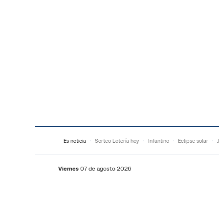
Saltar al contenido
Es noticia
Sorteo Lotería hoy
Infantino
Eclipse solar
Viernes
07 de agosto 2026