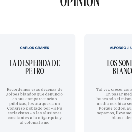
OPINIÓN
CARLOS GRANÉS
ALFONSO J. 
LA DESPEDIDA DE
LOS SON
PETRO
BLANC
Recordemos esas decenas de
Tal vez crecer cons
golpes blandos que denunció
En pasar med
en sus comparecencias
buscando el mism
públicas, los ataques a un
un día nos hizo sen
Congreso poblado por «HP’s
Porque todos, au
esclavistas» o las alusiones
sepamos, llevamo
constantes a la oligarquía y
blanco de
al colonialismo