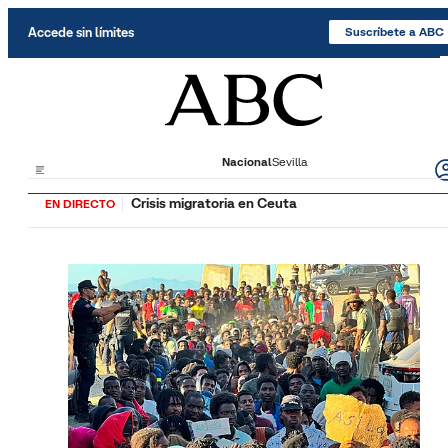
Saltar al contenido
Accede sin límites
Suscríbete a ABC
Nacional
Sevilla
Crisis migratoria en Ceuta
EN DIRECTO