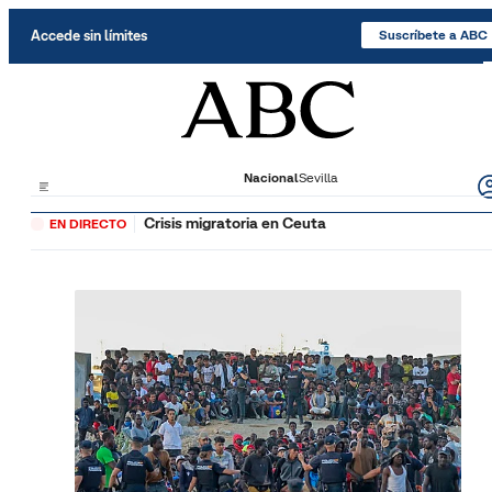
Saltar al contenido
Accede sin límites
Suscríbete a ABC
Nacional
Sevilla
Crisis migratoria en Ceuta
EN DIRECTO