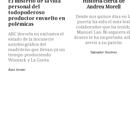
El misterio de la vida
Historia cierta de
personal del
Andreu Morell
todopoderoso
Desde sus quince días en l
productor envuelto en
puerta ha sido el más lea
polémicas
colaborador que ha tenid
Manuel Lao. Ni siquiera e
ABC desvela en exclusiva el
dinero le ha importado, só
estado de la docuserie
servir a su patrón
autobiográfica del
madrileño que llevan ya un
Salvador Sostres
tiempo produciendo
Womack y La Goota
Álex Ander