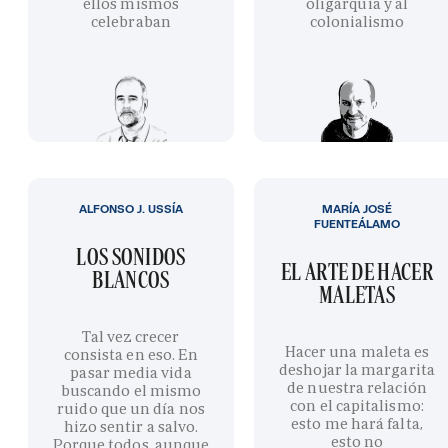
ellos mismos
oligarquía y al
celebraban
colonialismo
ALFONSO J. USSÍA
MARÍA JOSÉ
FUENTEÁLAMO
LOS SONIDOS
EL ARTE DE HACER
BLANCOS
MALETAS
Tal vez crecer
Hacer una maleta es
consista en eso. En
deshojar la margarita
pasar media vida
de nuestra relación
buscando el mismo
con el capitalismo:
ruido que un día nos
esto me hará falta,
hizo sentir a salvo.
esto no
Porque todos, aunque