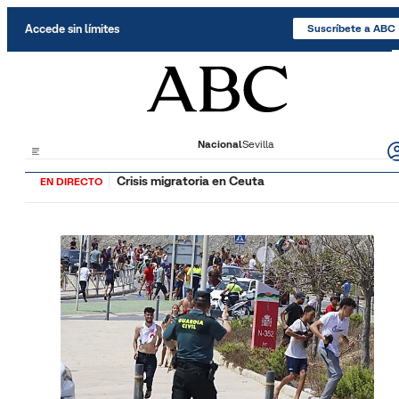
Saltar al contenido
Accede sin límites
Suscríbete a ABC
Nacional
Sevilla
Crisis migratoria en Ceuta
EN DIRECTO