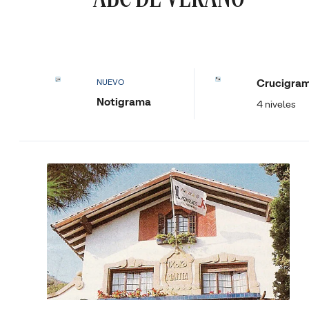
Crucigra
NUEVO
Notigrama
4 niveles