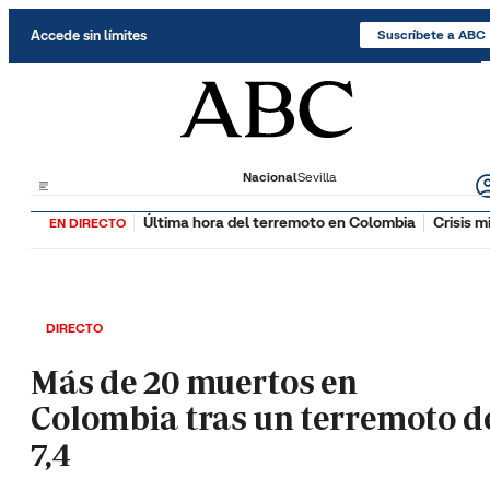
Saltar al contenido
Accede sin límites
Suscríbete a ABC
Nacional
Sevilla
Última hora del terremoto en Colombia
Crisis m
EN DIRECTO
DIRECTO
Más de 20 muertos en
Colombia tras un terremoto d
7,4