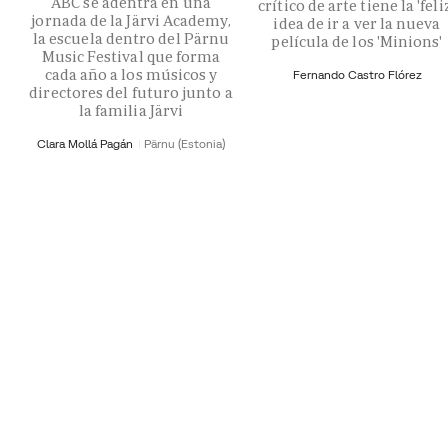
ABC se adentra en una
crítico de arte tiene la 'feli
jornada de la Järvi Academy,
idea de ir a ver la nueva
la escuela dentro del Pärnu
película de los 'Minions'
Music Festival que forma
cada año a los músicos y
Fernando Castro Flórez
directores del futuro junto a
la familia Järvi
Clara Mollá Pagán
Pärnu (Estonia)