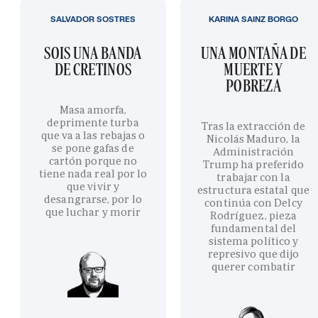
SALVADOR SOSTRES
KARINA SAINZ BORGO
SOIS UNA BANDA
UNA MONTAÑA DE
DE CRETINOS
MUERTE Y
POBREZA
Masa amorfa,
deprimente turba
Tras la extracción de
que va a las rebajas o
Nicolás Maduro, la
se pone gafas de
Administración
cartón porque no
Trump ha preferido
tiene nada real por lo
trabajar con la
que vivir y
estructura estatal que
desangrarse, por lo
continúa con Delcy
que luchar y morir
Rodríguez, pieza
fundamental del
sistema político y
represivo que dijo
querer combatir