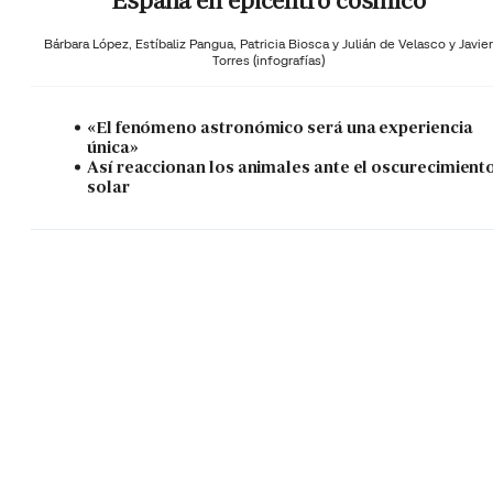
España en epicentro cósmico
Bárbara López,
Estíbaliz Pangua,
Patricia Biosca y
Julián de Velasco y Javier
Torres (infografías)
«El fenómeno astronómico será una experiencia
única»
Así reaccionan los animales ante el oscurecimient
solar