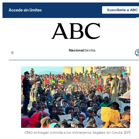
Saltar al contenido
Accede sin límites
Suscríbete a ABC
Nacional
Sevilla
ONG entregan comida a los extranjeros ilegales en Ceuta.
(EP)