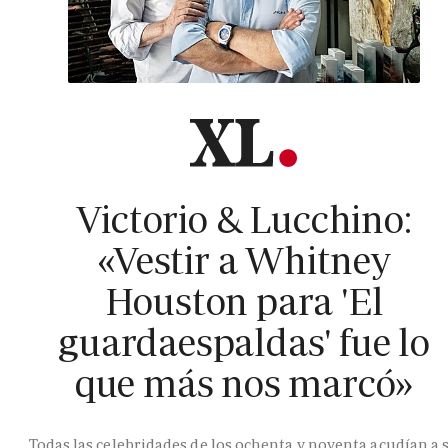
Victorio & Lucchino:
«Vestir a Whitney
Houston para 'El
guardaespaldas' fue lo
que más nos marcó»
Todas las celebridades de los ochenta y noventa acudían a 