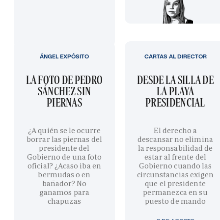
ÁNGEL EXPÓSITO
CARTAS AL DIRECTOR
LA FOTO DE PEDRO
DESDE LA SILLA DE
SÁNCHEZ SIN
LA PLAYA
PIERNAS
PRESIDENCIAL
¿A quién se le ocurre
El derecho a
borrar las piernas del
descansar no elimina
presidente del
la responsabilidad de
Gobierno de una foto
estar al frente del
oficial? ¿Acaso iba en
Gobierno cuando las
bermudas o en
circunstancias exigen
bañador? No
que el presidente
ganamos para
permanezca en su
chapuzas
puesto de mando