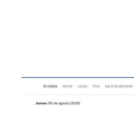
Saltar al contenido
Es noticia
Aemet
Llanes
Paro
David Bustamante
Jueves
06 de agosto 2026