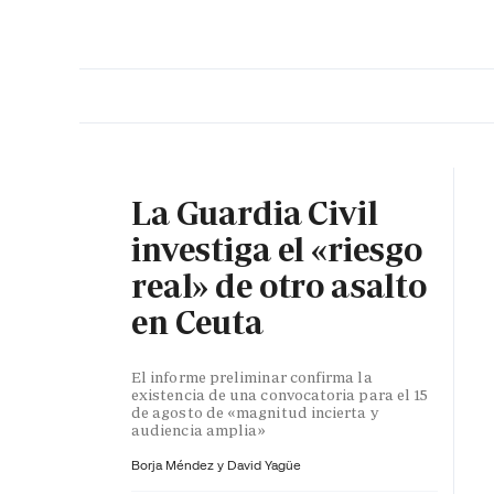
PORTADA
OPINIÓN
ESPAÑA
MADRID
INTE
La Guardia Civil
investiga el «riesgo
real» de otro asalto
en Ceuta
El informe preliminar confirma la
existencia de una convocatoria para el 15
de agosto de «magnitud incierta y
audiencia amplia»
Borja Méndez y
David Yagüe