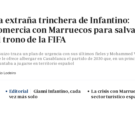
a extraña trinchera de Infantino:
omercia con Marruecos para salv
l trono de la FIFA
suizo traza un plan de urgencia con sus últimos fieles y Mohammed V
 le ofrece albergar en Casablanca el partido de 2030 que, en un princ
ntaba a jugarse en territorio español
lo Lodeiro
Editorial
Gianni Infantino, cada
La crisis con Marru
vez más solo
sector turístico esp