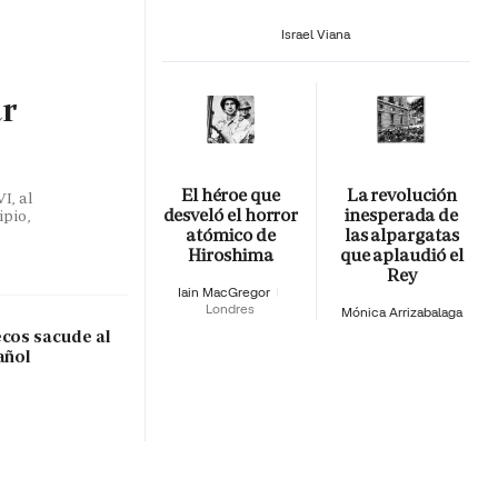
Israel Viana
ar
El héroe que
La revolución
I, al
desveló el horror
inesperada de
ipio,
atómico de
las alpargatas
Hiroshima
que aplaudió el
Rey
Iain MacGregor
Londres
Mónica Arrizabalaga
ecos sacude al
añol