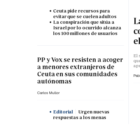
Ceuta pide recursos para
evitar que se cuelen adultos
L
La conspiración que sitúa a
Israel por lo ocurrido alcanza
c
los 100 millones de usuarios
e
El 
PP y Vox se resisten a acoger
que
apu
a menores extranjeros de
Ceuta en sus comunidades
Pab
autónomas
Carlos Mullor
Editorial
Urgen nuevas
respuestas a los menas