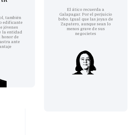
El ático recuerda a
Galapagar. Por el perjuicio
ol, también
bobo. Igual que las joyas de
co edificante
Zapatero, aunque sean lo
e jóvenes
menos grave de sus
e la entidad
negocietes
l honor de
astra ante
antaje