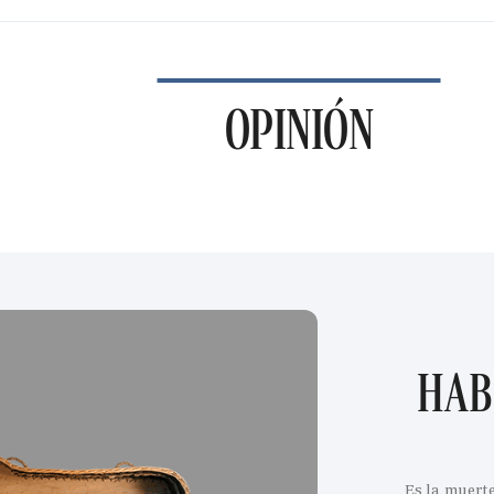
OPINIÓN
HAB
Es la muert