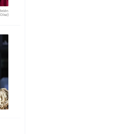
Belén
Díaz)