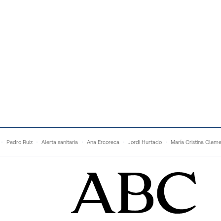
Pedro Ruiz
Alerta sanitaria
Ana Ercoreca
Jordi Hurtado
María Cristina Clem
Mariana Zapién
Dan Buettner