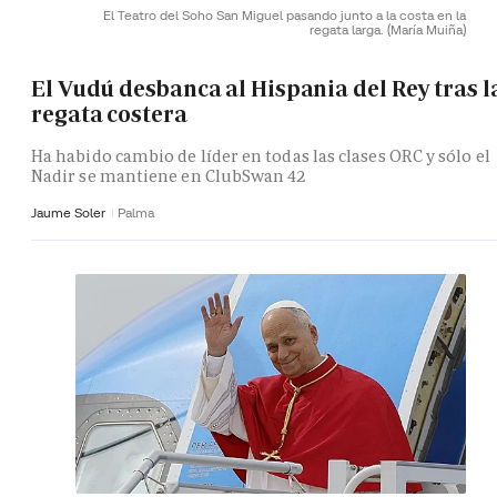
El Teatro del Soho San Miguel pasando junto a la costa en la
regata larga.
(María Muiña)
El Vudú desbanca al Hispania del Rey tras l
regata costera
Ha habido cambio de líder en todas las clases ORC y sólo el
Nadir se mantiene en ClubSwan 42
Jaume Soler
Palma