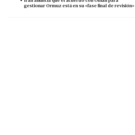
Irán anuncia que el acuerdo con Omán para
gestionar Ormuz está en su «fase final de revisión»