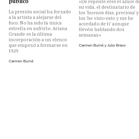
público
«De repente eres el amor d
su vida, el destinatario de
La presión social ha forzado
los 'buenos días, preciosa' y
a la artista a alejarse del
los 'he visto esto y me he
foco. No ha sido la única
acordado de ti' aunque
estrella en sufrirlo. Ariana
llevéis hablando dos
Grande es la última
semanas»
incorporación a un elenco
que empezó a formarse en
Carmen Burné y
Julio Bravo
1929
Carmen Burné