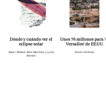
Dónde y cuándo ver el
Unos 76 millones para '
eclipse solar
Versalles' de EE.UU.
Sara I. Belled, Álex Sánchez y Lucía
Rocío Jiménez
Boned