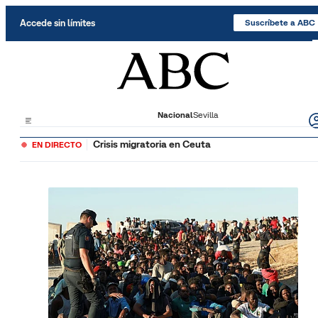
Saltar al contenido
Accede sin límites
Suscríbete a ABC
Nacional
Sevilla
Crisis migratoria en Ceuta
EN DIRECTO