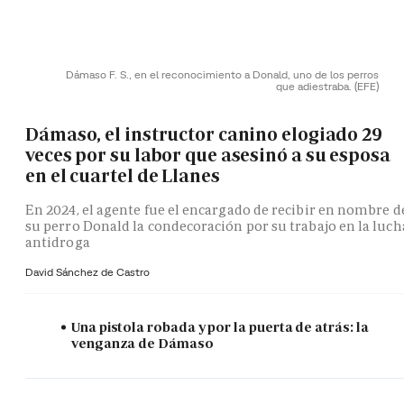
Dámaso F. S., en el reconocimiento a Donald, uno de los perros
que adiestraba.
(EFE)
Dámaso, el instructor canino elogiado 29
veces por su labor que asesinó a su esposa
en el cuartel de Llanes
En 2024, el agente fue el encargado de recibir en nombre d
su perro Donald la condecoración por su trabajo en la luch
antidroga
David Sánchez de Castro
Una pistola robada y por la puerta de atrás: la
venganza de Dámaso