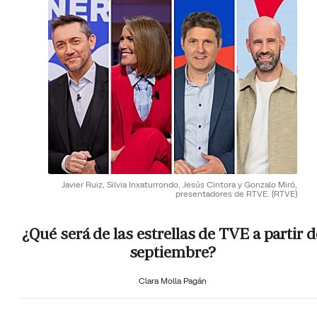
Javier Ruiz, Silvia Inxaturrondo, Jesús Cintora y Gonzalo Miró,
presentadores de RTVE.
(RTVE)
¿Qué será de las estrellas de TVE a partir d
septiembre?
Clara Molla Pagán