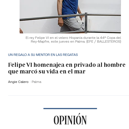
El rey Felipe VI en el velero Hispania durante la 44ª Copa del
Rey-Mapfre, este jueves en Palma.
(EFE / BALLESTEROS)
UN REGALO A SU MENTOR EN LAS REGATAS
Felipe VI homenajea en privado al hombre
que marcó su vida en el mar
Angie Calero
Palma
OPINIÓN