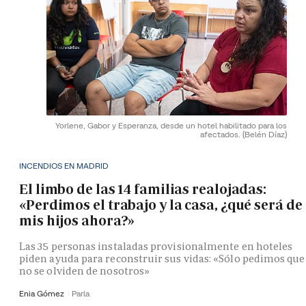
Yorlene, Gabor y Esperanza, desde un hotel habilitado para los
afectados.
(Belén Díaz)
INCENDIOS EN MADRID
El limbo de las 14 familias realojadas:
«Perdimos el trabajo y la casa, ¿qué será de
mis hijos ahora?»
Las 35 personas instaladas provisionalmente en hoteles
piden ayuda para reconstruir sus vidas: «Sólo pedimos que
no se olviden de nosotros»
Enia Gómez
Parla