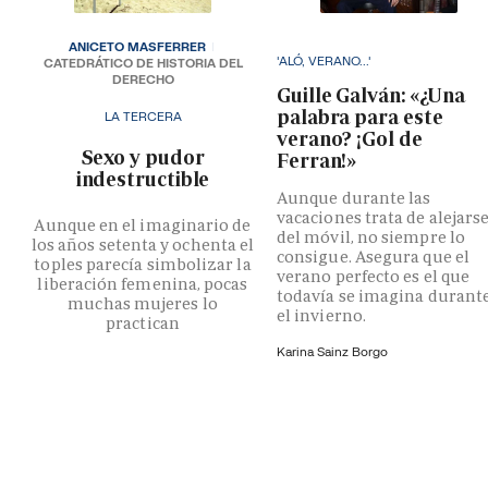
ANICETO MASFERRER
'ALÓ, VERANO...'
CATEDRÁTICO DE HISTORIA DEL
DERECHO
Guille Galván: «¿Una
palabra para este
LA TERCERA
verano? ¡Gol de
­Sexo y pudor
Ferran!»
indestructible
Aunque durante las
vacaciones trata de alejars
Aunque en el imaginario de
del móvil, no siempre lo
los años setenta y ochenta el
consigue. Asegura que el
toples parecía simbolizar la
verano perfecto es el que
liberación femenina, pocas
todavía se imagina durant
muchas mujeres lo
el invierno.
practican
Karina Sainz Borgo