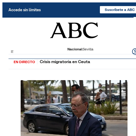
Saltar al contenido
Accede sin límites
Suscríbete a ABC
Nacional
Sevilla
Crisis migratoria en Ceuta
EN DIRECTO