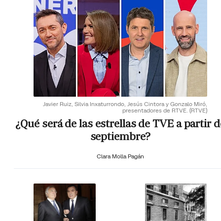
Javier Ruiz, Silvia Inxaturrondo, Jesús Cintora y Gonzalo Miró,
presentadores de RTVE.
(RTVE)
¿Qué será de las estrellas de TVE a partir d
septiembre?
Clara Molla Pagán