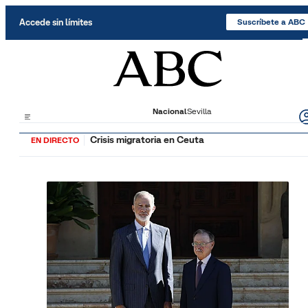
Saltar al contenido
Accede sin límites
Suscríbete a ABC
Nacional
Sevilla
Crisis migratoria en Ceuta
EN DIRECTO