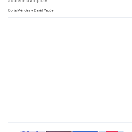
audiencia amplia»
Borja Méndez y
David Yagüe