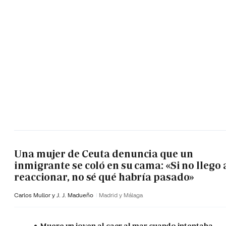
Una mujer de Ceuta denuncia que un
inmigrante se coló en su cama: «Si no llego 
reaccionar, no sé qué habría pasado»
Carlos Mullor y J. J. Madueño
Madrid y Málaga
Muere un joven al caer al mar cuando intentaba