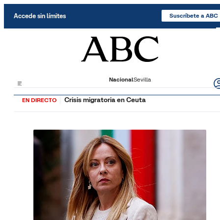
Saltar al contenido
Accede sin límites
Suscríbete a ABC
Nacional
Sevilla
Crisis migratoria en Ceuta
EN DIRECTO