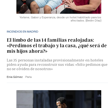
Yorlene, Gabor y Esperanza, desde un hotel habilitado para los
afectados.
(Belén Díaz)
INCENDIOS EN MADRID
El limbo de las 14 familias realojadas:
«Perdimos el trabajo y la casa, ¿qué será de
mis hijos ahora?»
Las 35 personas instaladas provisionalmente en hoteles
piden ayuda para reconstruir sus vidas: «Sólo pedimos que
no se olviden de nosotros»
Enia Gómez
Parla