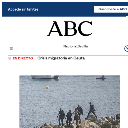
Saltar al contenido
Accede sin límites
Suscríbete a ABC
Nacional
Sevilla
Crisis migratoria en Ceuta
EN DIRECTO