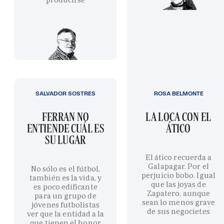
SALVADOR SOSTRES
ROSA BELMONTE
FERRAN NO
LA LOCA CON EL
ENTIENDE CUÁL ES
ÁTICO
SU LUGAR
El ático recuerda a
Galapagar. Por el
No sólo es el fútbol,
perjuicio bobo. Igual
también es la vida, y
que las joyas de
es poco edificante
Zapatero, aunque
para un grupo de
sean lo menos grave
jóvenes futbolistas
de sus negocietes
ver que la entidad a la
que tienen el honor