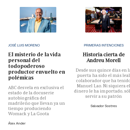
JOSÉ LUIS MORENO
PRIMERAS INTENCIONES
El misterio de la vida
Historia cierta de
personal del
Andreu Morell
todopoderoso
Desde sus quince días en l
productor envuelto en
puerta ha sido el más lea
polémicas
colaborador que ha tenid
Manuel Lao. Ni siquiera e
ABC desvela en exclusiva el
dinero le ha importado, só
estado de la docuserie
servir a su patrón
autobiográfica del
madrileño que llevan ya un
Salvador Sostres
tiempo produciendo
Womack y La Goota
Álex Ander