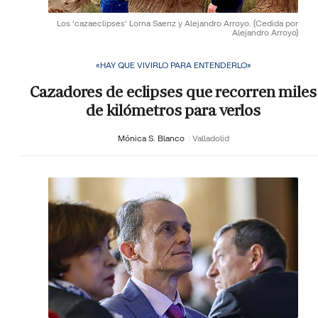
Los 'cazaeclipses' Lorna Saenz y Alejandro Arroyo.
(Cedida por
Alejandro Arroyo)
«HAY QUE VIVIRLO PARA ENTENDERLO»
Cazadores de eclipses que recorren miles
de kilómetros para verlos
Mónica S. Blanco
Valladolid