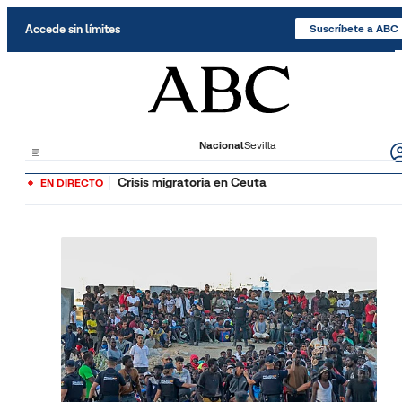
Saltar al contenido
Accede sin límites
Suscríbete a ABC
Nacional
Sevilla
Crisis migratoria en Ceuta
EN DIRECTO