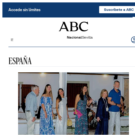
Saltar al contenido
Accede sin límites
Suscríbete a ABC
Nacional
Sevilla
ESPAÑA