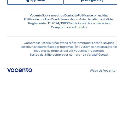
App Store
Google Play
Vocento
Sobre nosotros
Contacto
Política de privacidad
Política de cookies
Condiciones de uso
Aviso legal
Accesibilidad
Reglamento UE 2024/1083
Condiciones de contratación
Compromisos editoriales
Comprobar Lotería Niño
Lotería Niño
Comprobar Lotería Navidad
Lotería Navidad
Horóscopo
Programación TV
Últimas noticias
Lotería
Escucha las noticias del día
Preguntas frecuentes
Sorteo del Niño comprobar número - La Verdad
Pódcast
Webs de Vocento