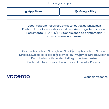
Descargar la app
App Store
Google Play
Vocento
Sobre nosotros
Contacto
Política de privacidad
Política de cookies
Condiciones de uso
Aviso legal
Accesibilidad
Reglamento UE 2024/1083
Condiciones de contratación
Compromisos editoriales
Comprobar Lotería Niño
Lotería Niño
Comprobar Lotería Navidad
Lotería Navidad
Horóscopo
Programación TV
Últimas noticias
Lotería
Escucha las noticias del día
Preguntas frecuentes
Sorteo del Niño comprobar número - La Verdad
Pódcast
Webs de Vocento