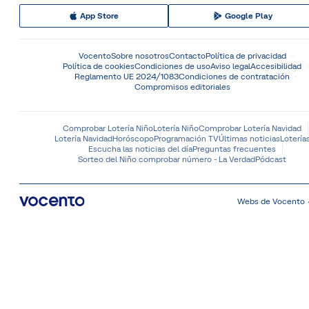
App Store
Google Play
Vocento
Sobre nosotros
Contacto
Política de privacidad
Política de cookies
Condiciones de uso
Aviso legal
Accesibilidad
Reglamento UE 2024/1083
Condiciones de contratación
Compromisos editoriales
Comprobar Lotería Niño
Lotería Niño
Comprobar Lotería Navidad
Lotería Navidad
Horóscopo
Programación TV
Últimas noticias
Lotería
Escucha las noticias del día
Preguntas frecuentes
Sorteo del Niño comprobar número - La Verdad
Pódcast
Webs de Vocento