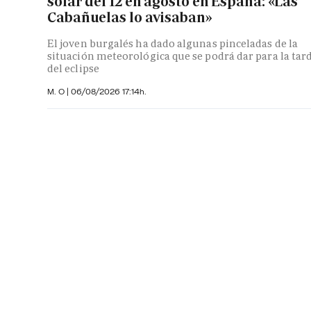
solar del 12 en agosto en España: «Las
Cabañuelas lo avisaban»
El joven burgalés ha dado algunas pinceladas de la
situación meteorológica que se podrá dar para la tar
del eclipse
M. O
|
06/08/2026 17:14h.