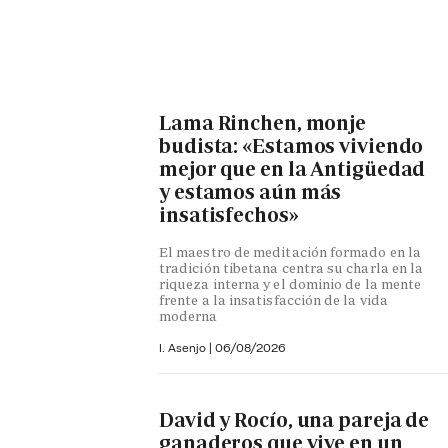
Lama Rinchen, monje
budista: «Estamos viviendo
mejor que en la Antigüedad
y estamos aún más
insatisfechos»
El maestro de meditación formado en la
tradición tibetana centra su charla en la
riqueza interna y el dominio de la mente
frente a la insatisfacción de la vida
moderna
I. Asenjo |
06/08/2026
David y Rocío, una pareja de
ganaderos que vive en un