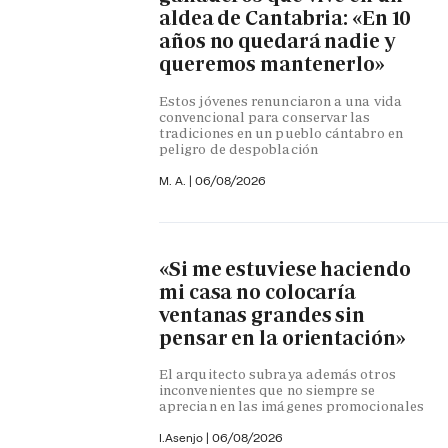
aldea de Cantabria: «En 10
años no quedará nadie y
queremos mantenerlo»
Estos jóvenes renunciaron a una vida
convencional para conservar las
tradiciones en un pueblo cántabro en
peligro de despoblación
M. A.
|
06/08/2026
«Si me estuviese haciendo
mi casa no colocaría
ventanas grandes sin
pensar en la orientación»
El arquitecto subraya además otros
inconvenientes que no siempre se
aprecian en las imágenes promocionales
I.Asenjo |
06/08/2026