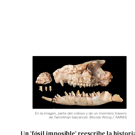
En la imagen, parte del cráneo y de un miembro trasero
de Tamirkhan balcarceli.
(Nicole Wong / AMNH)
Un 'fósil imposible' reescribe la histori