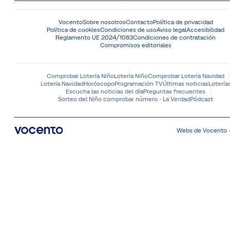
Vocento
Sobre nosotros
Contacto
Política de privacidad
Política de cookies
Condiciones de uso
Aviso legal
Accesibilidad
Reglamento UE 2024/1083
Condiciones de contratación
Compromisos editoriales
Comprobar Lotería Niño
Lotería Niño
Comprobar Lotería Navidad
Lotería Navidad
Horóscopo
Programación TV
Últimas noticias
Lotería
Escucha las noticias del día
Preguntas frecuentes
Sorteo del Niño comprobar número - La Verdad
Pódcast
Webs de Vocento