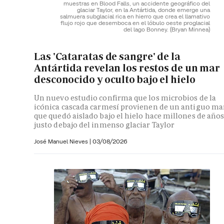
muestras en Blood Falls, un accidente geográfico del
glaciar Taylor, en la Antártida, donde emerge una
salmuera subglacial rica en hierro que crea el llamativo
flujo rojo que desemboca en el lóbulo oeste proglacial
del lago Bonney.
(Bryan Minnea)
Las 'Cataratas de sangre' de la
Antártida revelan los restos de un mar
desconocido y oculto bajo el hielo
Un nuevo estudio confirma que los microbios de la
icónica cascada carmesí provienen de un antiguo ma
que quedó aislado bajo el hielo hace millones de año
justo debajo del inmenso glaciar Taylor
José Manuel Nieves
|
03/08/2026