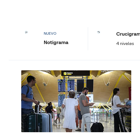
Crucigra
NUEVO
Notigrama
4 niveles