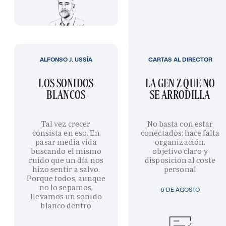
ALFONSO J. USSÍA
CARTAS AL DIRECTOR
LOS SONIDOS
LA GEN Z QUE NO
BLANCOS
SE ARRODILLA
Tal vez crecer
No basta con estar
consista en eso. En
conectados; hace falta
pasar media vida
organización,
buscando el mismo
objetivo claro y
ruido que un día nos
disposición al coste
hizo sentir a salvo.
personal
Porque todos, aunque
no lo sepamos,
6 DE AGOSTO
llevamos un sonido
blanco dentro