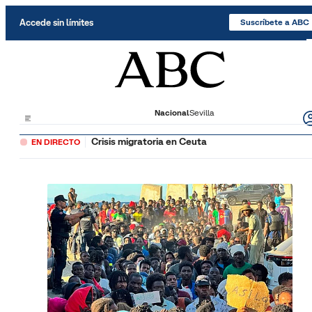
Saltar al contenido
Accede sin límites
Suscríbete a ABC
Nacional
Sevilla
Crisis migratoria en Ceuta
EN DIRECTO