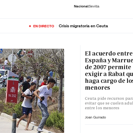
Nacional
Sevilla
Crisis migratoria en Ceuta
EN DIRECTO
RNACIONAL
ECONOMÍA
DEPORTES
SOCIEDAD
CULTURA
GENTE
PLAY
HISTORIA
ÚLTI
El acuerdo entre
España y Marru
de 2007 permite
exigir a Rabat qu
haga cargo de lo
menores
Ceuta pide recursos par
evitar que se cuelen adu
entre los menores
Joan Guirado