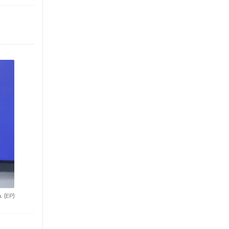
a.
(EP)