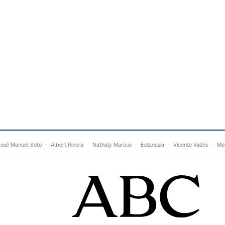
José Manuel Soto
Albert Rivera
Nathaly Marcus
Eutanasia
Vicente Vallés
Me
Adrián Quevedo
Ganaderos
Matteo Grandi