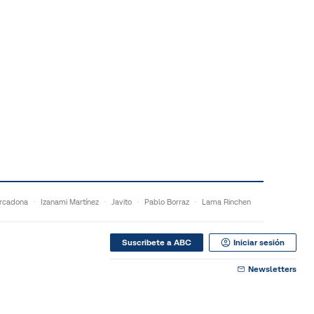
rcadona
Izanami Martínez
Javito
Pablo Borraz
Lama Rinchen
Suscribete a ABC
Iniciar sesión
Newsletters