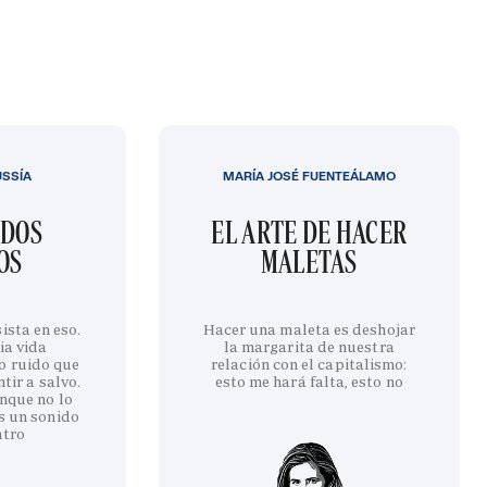
USSÍA
MARÍA JOSÉ FUENTEÁLAMO
IDOS
EL ARTE DE HACER
OS
MALETAS
ista en eso.
Hacer una maleta es deshojar
ia vida
la margarita de nuestra
o ruido que
relación con el capitalismo:
tir a salvo.
esto me hará falta, esto no
nque no lo
s un sonido
ntro