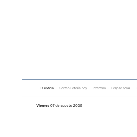
Saltar al contenido
Es noticia
Sorteo Lotería hoy
Infantino
Eclipse solar
Viernes
07 de agosto 2026