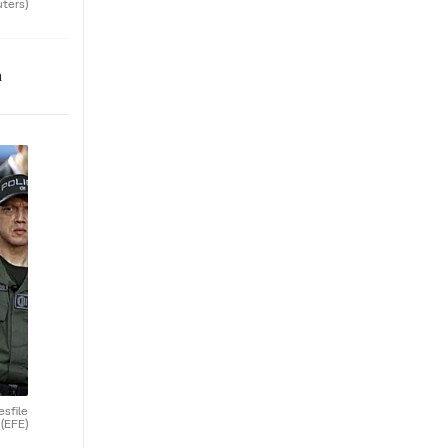
uters)
n
esfile
.
(EFE)