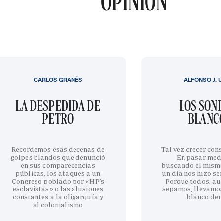
OPINIÓN
CARLOS GRANÉS
ALFONSO J. 
LA DESPEDIDA DE
LOS SON
PETRO
BLANC
Recordemos esas decenas de
Tal vez crecer cons
golpes blandos que denunció
En pasar med
en sus comparecencias
buscando el mism
públicas, los ataques a un
un día nos hizo sen
Congreso poblado por «HP’s
Porque todos, au
esclavistas» o las alusiones
sepamos, llevamo
constantes a la oligarquía y
blanco de
al colonialismo