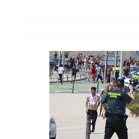
PORTADA
OPINIÓN
ESPAÑA
MADRID
INTE