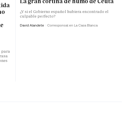
La gran cortina de humo de Ceuta
tida
no
¿Y si el Gobierno español hubiera encontrado el
culpable perfecto?
de
David Alandete
Corresponsal en La Casa Blanca
o para
trasa
lones