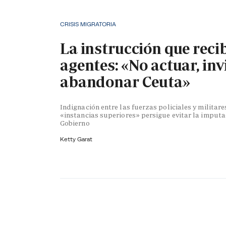
CRISIS MIGRATORIA
La instrucción que reci
agentes: «No actuar, inv
abandonar Ceuta»
Indignación entre las fuerzas policiales y militare
«instancias superiores» persigue evitar la imputa
Gobierno
Ketty Garat