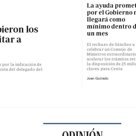
La ayuda prome
por el Gobierno 
llegará como
mínimo dentro 
bieron los
un mes
itar a
El rechazo de Sánchez a
celebrar un Consejo de
Ministros extraordinari
acelerar los trámites re
la disposición de 25 mil
s por la indicación de
claves para Ceuta
ción del delegado del
Joan Guirado