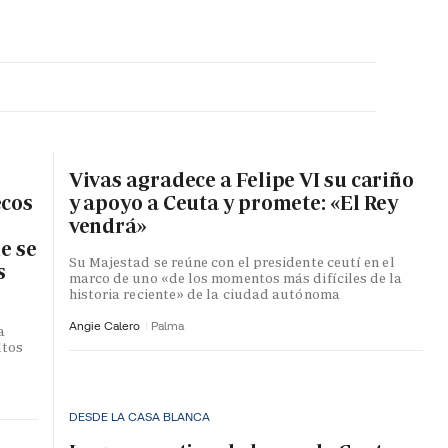
MA HORA
Vivas agradece a Felipe VI su cariño
ecos
y apoyo a Ceuta y promete: «El Rey
vendrá»
e se
Su Majestad se reúne con el presidente ceutí en el
s
marco de uno «de los momentos más difíciles de la
historia reciente» de la ciudad autónoma
Angie Calero
Palma
a
ltos
DESDE LA CASA BLANCA