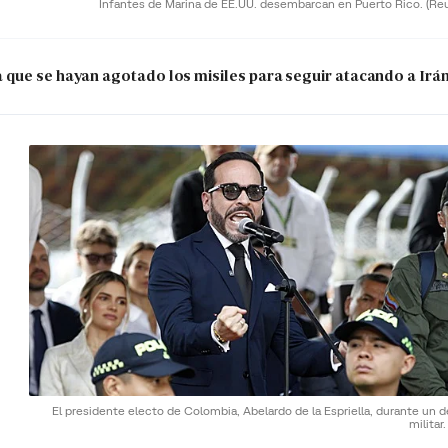
Infantes de Marina de EE.UU. desembarcan en Puerto Rico.
(Re
que se hayan agotado los misiles para seguir atacando a Irá
El presidente electo de Colombia, Abelardo de la Espriella, durante un d
militar