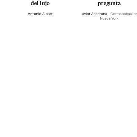
del lujo
pregunta
Antonio Albert
Javier Ansorena
Corresponsal e
Nueva York