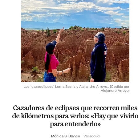
Los 'cazaeclipses' Lorna Saenz y Alejandro Arroyo,.
(Cedida por
Alejandro Arroyo)
Cazadores de eclipses que recorren miles
de kilómetros para verlos: «Hay que vivirl
para entenderlo»
Mónica S. Blanco
Valladolid