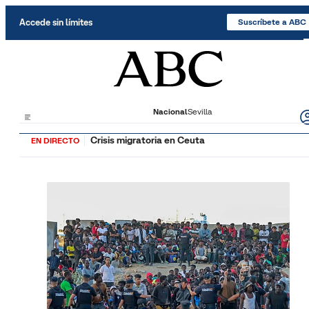
Saltar al contenido
Accede sin límites
Suscríbete a ABC
Nacional
Sevilla
Crisis migratoria en Ceuta
EN DIRECTO