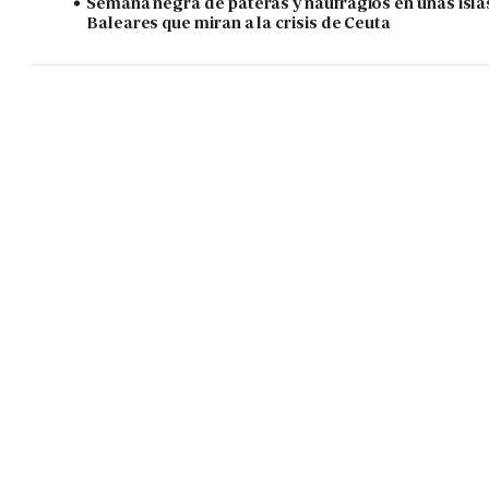
Semana negra de pateras y naufragios en unas isla
Baleares que miran a la crisis de Ceuta