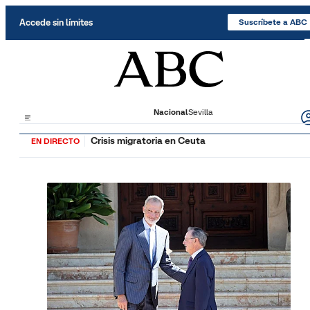
Saltar al contenido
Accede sin límites
Suscríbete a ABC
Nacional
Sevilla
Crisis migratoria en Ceuta
EN DIRECTO