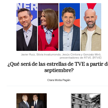
Javier Ruiz, Silvia Inxaturrondo, Jesús Cintora y Gonzalo Miró,
presentadores de RTVE.
(RTVE)
¿Qué será de las estrellas de TVE a partir d
septiembre?
Clara Molla Pagán