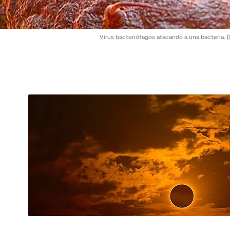
Virus bacteriófagos atacando a una bacteria.
(