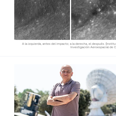
A la izquierda, antes del impacto; a la derecha, el después.
(Instit
Investigación Aeroespacial de C