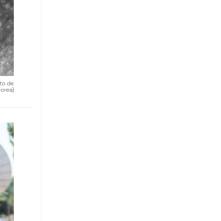
uto de
orea)