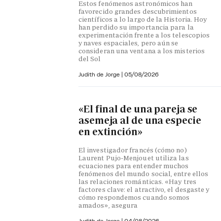
Estos fenómenos astronómicos han
favorecido grandes descubrimientos
científicos a lo largo de la Historia. Hoy
han perdido su importancia para la
experimentación frente a los telescopios
y naves espaciales, pero aún se
consideran una ventana a los misterios
del Sol
Judith de Jorge
|
05/08/2026
«El final de una pareja se
asemeja al de una especie
en extinción»
El investigador francés (cómo no)
Laurent Pujo-Menjouet utiliza las
ecuaciones para entender muchos
fenómenos del mundo social, entre ellos
las relaciones románticas. «Hay tres
factores clave: el atractivo, el desgaste y
cómo respondemos cuando somos
amados», asegura
Judith de Jorge
|
04/08/2026