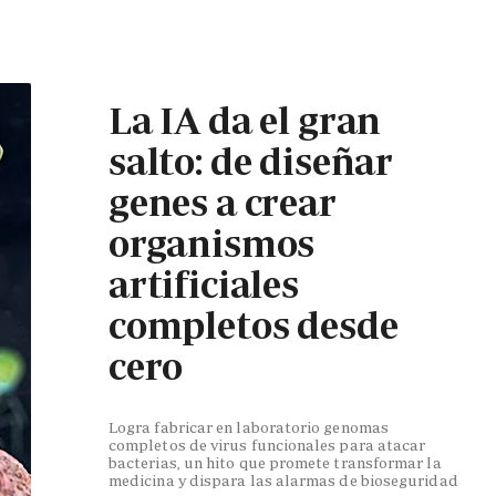
La IA da el gran
salto: de diseñar
genes a crear
organismos
artificiales
completos desde
cero
Logra fabricar en laboratorio genomas
completos de virus funcionales para atacar
bacterias, un hito que promete transformar la
medicina y dispara las alarmas de bioseguridad