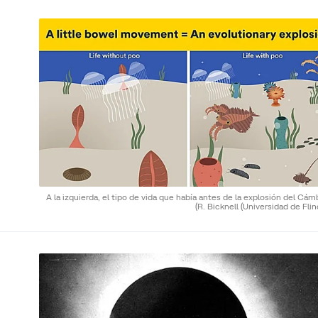
A la izquierda, el tipo de vida que había antes de la explosión del Cám
(R. Bicknell (Universidad de Flin