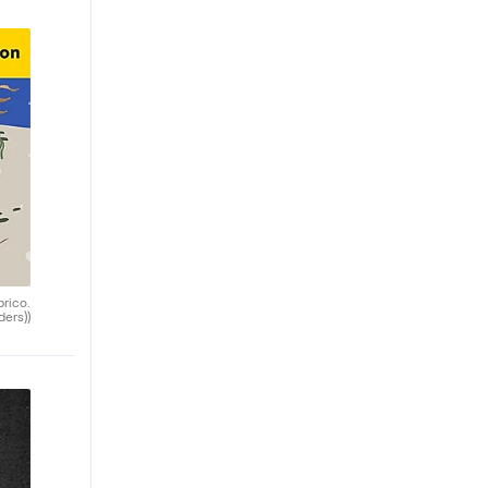
brico.
ders))