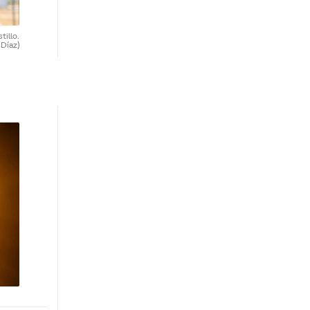
tillo.
 Díaz)