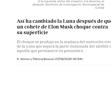
A la izquierda, antes del impacto; a la derecha, el
después.
(Instituto de Investigación Aeroespacial de
Corea)
Así ha cambiado la Luna después de qu
un cohete de Elon Musk choque contra
su superficie
El choque se produjo en la mañana del miércoles cer
de la zona que separa la parte iluminada del satélite 
aquella que permanece en penumbra
R. Alonso y
Patricia Biosca
|
07/08/2026 06:54h.