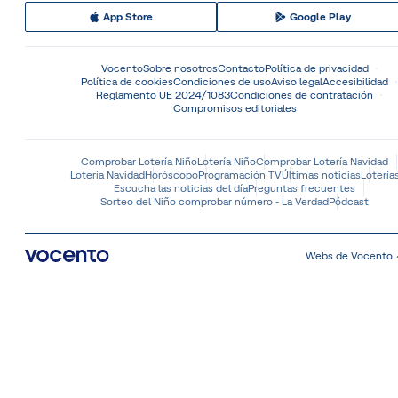
App Store
Google Play
Vocento
Sobre nosotros
Contacto
Política de privacidad
Política de cookies
Condiciones de uso
Aviso legal
Accesibilidad
Reglamento UE 2024/1083
Condiciones de contratación
Compromisos editoriales
Comprobar Lotería Niño
Lotería Niño
Comprobar Lotería Navidad
Lotería Navidad
Horóscopo
Programación TV
Últimas noticias
Lotería
Escucha las noticias del día
Preguntas frecuentes
Sorteo del Niño comprobar número - La Verdad
Pódcast
Webs de Vocento