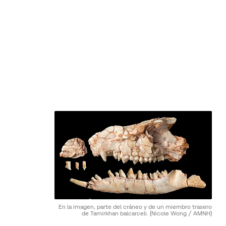
En la imagen, parte del cráneo y de un miembro trasero
de Tamirkhan balcarceli.
(Nicole Wong / AMNH)