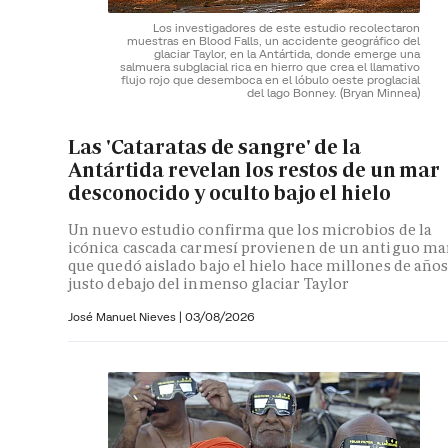
Los investigadores de este estudio recolectaron
muestras en Blood Falls, un accidente geográfico del
glaciar Taylor, en la Antártida, donde emerge una
salmuera subglacial rica en hierro que crea el llamativo
flujo rojo que desemboca en el lóbulo oeste proglacial
del lago Bonney.
(Bryan Minnea)
Las 'Cataratas de sangre' de la
Antártida revelan los restos de un mar
desconocido y oculto bajo el hielo
Un nuevo estudio confirma que los microbios de la
icónica cascada carmesí provienen de un antiguo ma
que quedó aislado bajo el hielo hace millones de año
justo debajo del inmenso glaciar Taylor
José Manuel Nieves
|
03/08/2026