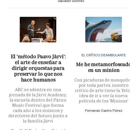
Salvador Sostres
EL CRÍTICO DEAMBULANTE
El 'método Paavo Järvi':
el arte de enseñar a
Me he metamorfosead
dirigir orquestas para
en un minion
preservar lo que nos
hace humanos
Con picaduras de mosquit
por toda partes, nuestro
ABC se adentra en una
crítico de arte tiene la 'feli
jornada de la Järvi Academy,
idea de ir a ver la nueva
la escuela dentro del Pärnu
película de los 'Minions'
Music Festival que forma
cada año a los músicos y
Fernando Castro Flórez
directores del futuro junto a
la familia Järvi