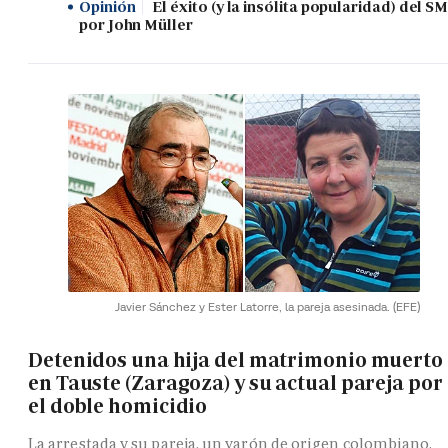
Opinión
El éxito (y la insólita popularidad) del SM
por John Müller
Javier Sánchez y Ester Latorre, la pareja asesinada.
(EFE)
Detenidos una hija del matrimonio muerto
en Tauste (Zaragoza) y su actual pareja por
el doble homicidio
La arrestada y su pareja, un varón de origen colombiano,