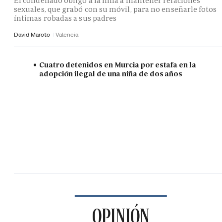
El condenado obligó a la niña a mantener relaciones
sexuales, que grabó con su móvil, para no enseñarle fotos
íntimas robadas a sus padres
David Maroto
Valencia
Cuatro detenidos en Murcia por estafa en la
adopción ilegal de una niña de dos años
OPINIÓN