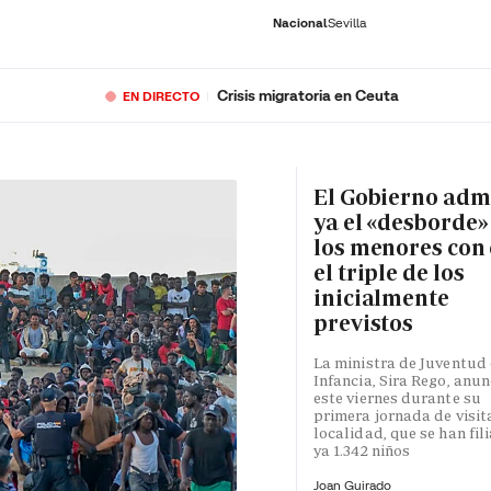
Nacional
Sevilla
Crisis migratoria en Ceuta
EN DIRECTO
RNACIONAL
ECONOMÍA
DEPORTES
SOCIEDAD
CULTURA
GENTE
PLAY
HISTORIA
ÚLTI
El Gobierno adm
ya el «desborde»
los menores con 
el triple de los
inicialmente
previstos
La ministra de Juventud 
Infancia, Sira Rego, anun
este viernes durante su
primera jornada de visita
localidad, que se han fil
ya 1.342 niños
Joan Guirado