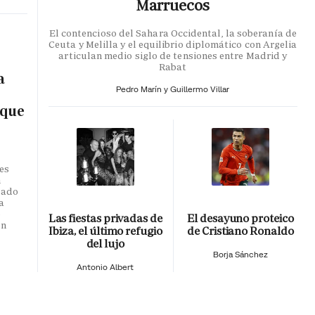
Marruecos
El contencioso del Sahara Occidental, la soberanía de
Ceuta y Melilla y el equilibrio diplomático con Argelia
articulan medio siglo de tensiones entre Madrid y
Rabat
a
Pedro Marín y Guillermo Villar
 que
es
n
dado
a
o
Las fiestas privadas de
El desayuno proteico
en
Ibiza, el último refugio
de Cristiano Ronaldo
del lujo
Borja Sánchez
Antonio Albert