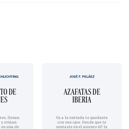
CHLICHTING
JOSÉ F. PELÁEZ
TO DE
AZAFATAS DE
NES
IBERIA
res, llenan
Ya a la entrada te quedaste
 y orinan
con sus ojos. Desde que te
 en una de
sentaste en el asiento 6F la