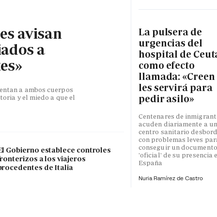
les avisan
La pulsera de
urgencias del
iados a
hospital de Ceut
tes»
como efecto
llamada: «Creen
les servirá para
esentan a ambos cuerpos
pedir asilo»
toria y el miedo a que el
Centenares de inmigrant
acuden diariamente a u
centro sanitario desbor
con problemas leves par
conseguir un document
El Gobierno establece controles
'oficial' de su presencia 
fronterizos a los viajeros
España
procedentes de Italia
Nuria Ramírez de Castro