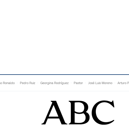
no Ronaldo
Pedro Ruiz
Georgina Rodríguez
Pastor
José Luis Moreno
Arturo 
Topuria