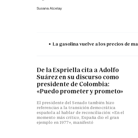
Susana Alcelay
La gasolina vuelve a los precios de mar
De la Espriella cita a Adolfo
Suárez en su discurso como
presidente de Colombia:
«Puedo prometer y prometo»
El presidente del Senado también hizo
referencias a la transición democrática
española al hablar de reconciliación: «En el
momento más crítico, España dio el gran
ejemplo en 1977», manifestó