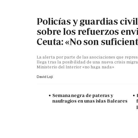
Policías y guardias civi
sobre los refuerzos env
Ceuta: «No son suficien
La alerta por parte de las asociaciones que repr
llega tras la posibilidad de una nueva crisis migra
Ministerio del Interior «no haga nada»
David Loji
Semana negra de pateras y
naufragios en unas islas Baleares