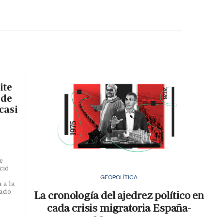
MA HORA
ite
 de
casi
e
ció
GEOPOLÍTICA
 a la
iado
La cronología del ajedrez político en
cada crisis migratoria España-