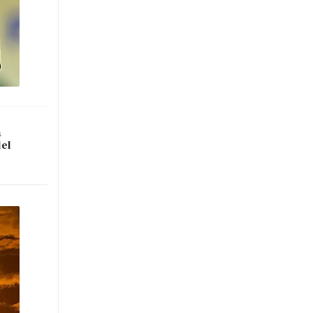
a
del