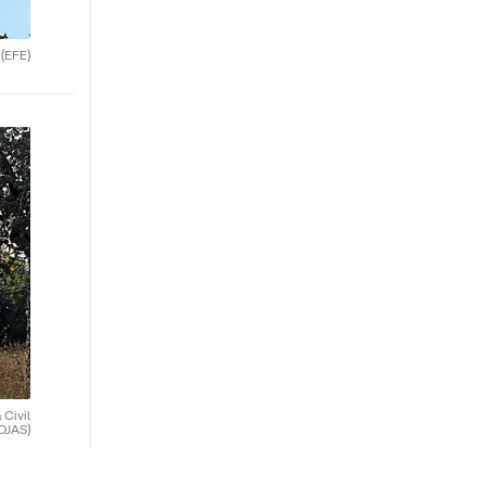
.
(EFE)
 Civil
OJAS)