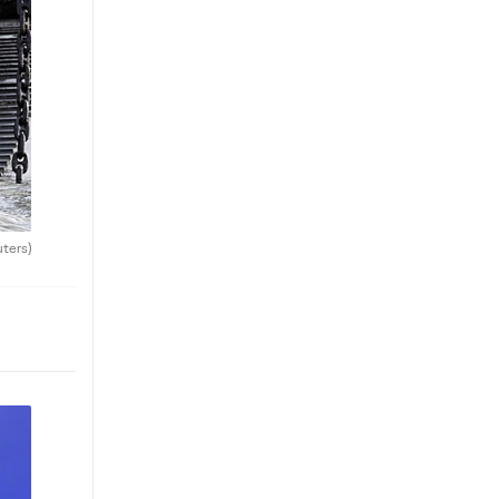
uters)