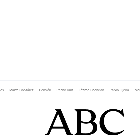
cos
Marta González
Pensión
Pedro Ruiz
Fátima Rachdan
Pablo Ojeda
Mar