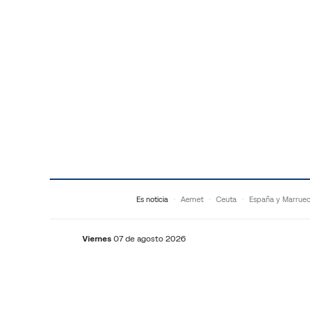
Saltar al contenido
Es noticia
Aemet
Ceuta
España y Marrue
Viernes
07 de agosto 2026