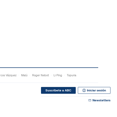
cos Vázquez
Malú
Roger Nebot
Li Ping
Topuria
Suscribete a ABC
Iniciar sesión
Newsletters