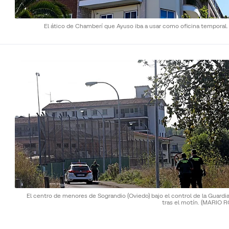
El ático de Chamberí que Ayuso iba a usar como oficina temporal
El centro de menores de Sograndio (Oviedo) bajo el control de la Guardia
tras el motín.
(MARIO R