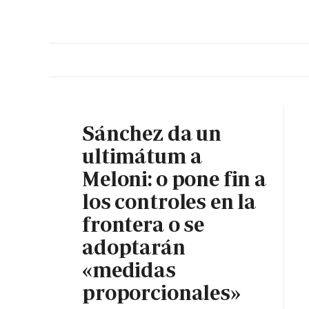
PORTADA
OPINIÓN
ESPAÑA
MADRID
INTE
Sánchez da un
ultimátum a
Meloni: o pone fin a
los controles en la
frontera o se
adoptarán
«medidas
proporcionales»