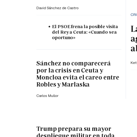
David Sánchez de Castro
CRI
L
El PSOE frena la posible visita
del Rey a Ceuta: «Cuando sea
a
oportuno»
a
Sánchez no comparecerá
Ket
por la crisis en Ceuta y
Moncloa evita el careo entre
Robles y Marlaska
Carlos Mullor
Trump prepara su mayor
despliegue militar en toda