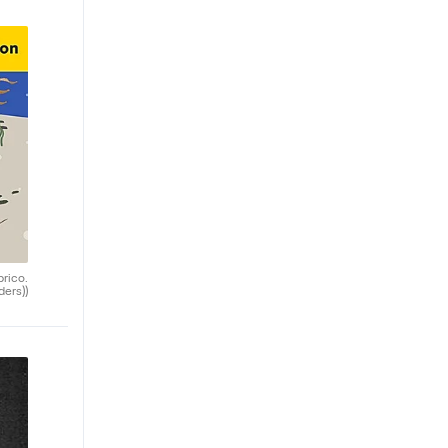
brico.
ders))