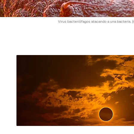
Virus bacteriófagos atacando a una bacteria.
(