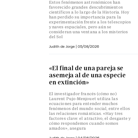
Estos fenómenos astronómicos han
favorecido grandes descubrimientos
científicos a lo largo de la Historia. Hoy
han perdido su importancia para la
experimentación frente a los telescopios
y naves espaciales, pero aún se
consideran una ventana a los misterios
del Sol
Judith de Jorge
|
05/08/2026
«El final de una pareja se
asemeja al de una especie
en extinción»
El investigador francés (cómo no)
Laurent Pujo-Menjouet utiliza las
ecuaciones para entender muchos
fenómenos del mundo social, entre ellos
las relaciones románticas. «Hay tres
factores clave: el atractivo, el desgaste y
cómo respondemos cuando somos
amados», asegura
Judith de Jorge
|
04/08/2026