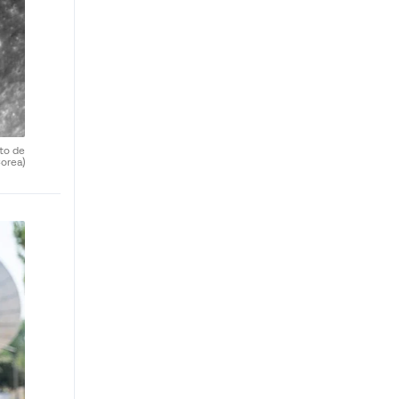
uto de
orea)