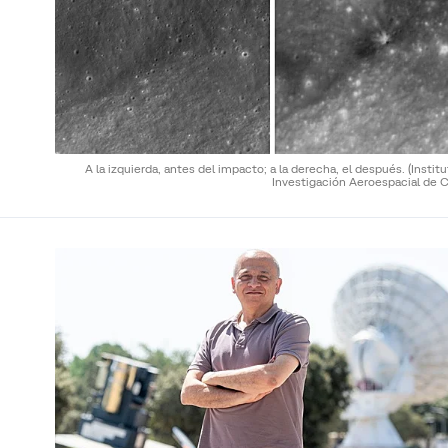
A la izquierda, antes del impacto; a la derecha, el después.
(Instit
Investigación Aeroespacial de C