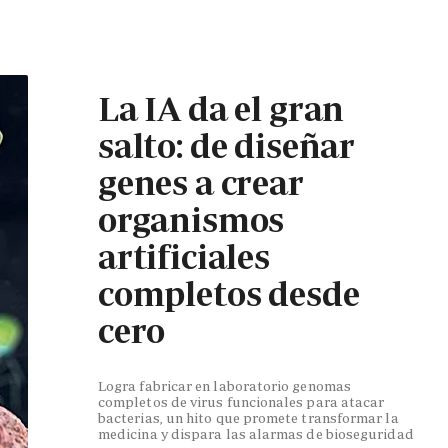
La IA da el gran
salto: de diseñar
genes a crear
organismos
artificiales
completos desde
cero
Logra fabricar en laboratorio genomas
completos de virus funcionales para atacar
bacterias, un hito que promete transformar la
medicina y dispara las alarmas de bioseguridad