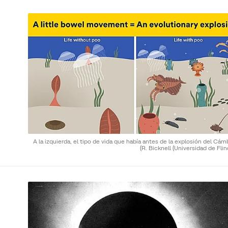
A la izquierda, el tipo de vida que había antes de la explosión del Cám
(R. Bicknell (Universidad de Flin