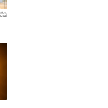
tillo.
 Díaz)