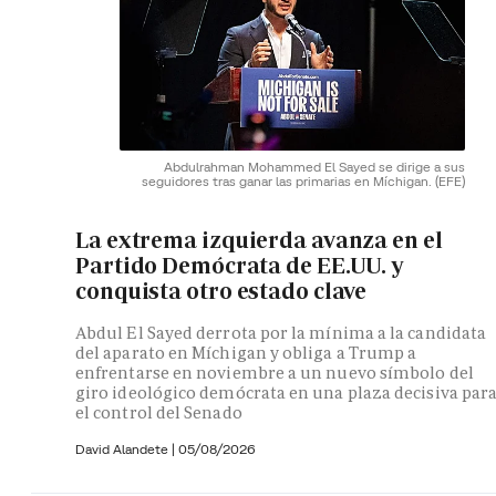
Abdulrahman Mohammed El Sayed se dirige a sus
seguidores tras ganar las primarias en Míchigan.
(EFE)
La extrema izquierda avanza en el
Partido Demócrata de EE.UU. y
conquista otro estado clave
Abdul El Sayed derrota por la mínima a la candidata
del aparato en Míchigan y obliga a Trump a
enfrentarse en noviembre a un nuevo símbolo del
giro ideológico demócrata en una plaza decisiva par
el control del Senado
David Alandete
|
05/08/2026