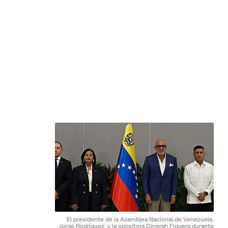
El presidente de la Asamblea Nacional de Venezuela,
Jorge Rodríguez, y la opositora Dinorah Figuera durante