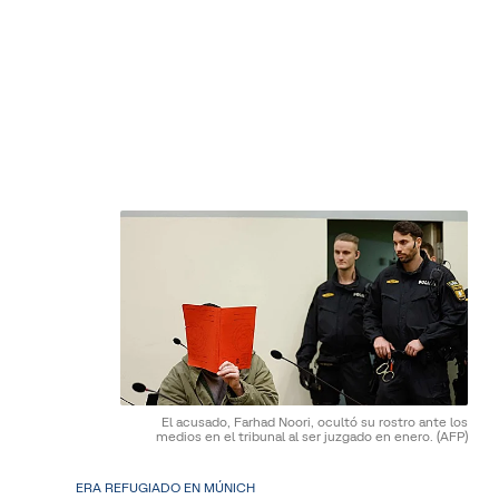
El acusado, Farhad Noori, ocultó su rostro ante los
medios en el tribunal al ser juzgado en enero.
(AFP)
ERA REFUGIADO EN MÚNICH