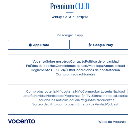
Ventajas ABC suscriptor
Descargar la app
App Store
Google Play
Vocento
Sobre nosotros
Contacto
Política de privacidad
Política de cookies
Condiciones de uso
Aviso legal
Accesibilidad
Reglamento UE 2024/1083
Condiciones de contratación
Compromisos editoriales
Comprobar Lotería Niño
Lotería Niño
Comprobar Lotería Navidad
Lotería Navidad
Horóscopo
Programación TV
Últimas noticias
Lotería
Escucha las noticias del día
Preguntas frecuentes
Sorteo del Niño comprobar número - La Verdad
Pódcast
Webs de Vocento