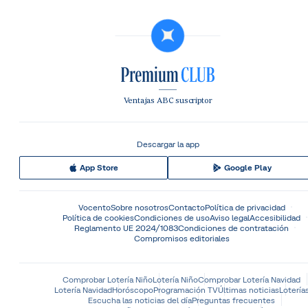
Ventajas ABC suscriptor
Descargar la app
App Store
Google Play
Vocento
Sobre nosotros
Contacto
Política de privacidad
Política de cookies
Condiciones de uso
Aviso legal
Accesibilidad
Reglamento UE 2024/1083
Condiciones de contratación
Compromisos editoriales
Comprobar Lotería Niño
Lotería Niño
Comprobar Lotería Navidad
Lotería Navidad
Horóscopo
Programación TV
Últimas noticias
Lotería
Escucha las noticias del día
Preguntas frecuentes