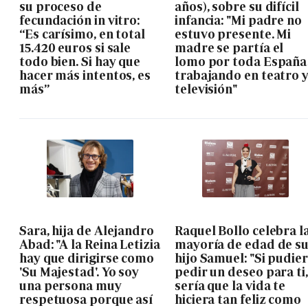
su proceso de
años), sobre su difícil
fecundación in vitro:
infancia: "Mi padre no
“Es carísimo, en total
estuvo presente. Mi
15.420 euros si sale
madre se partía el
todo bien. Si hay que
lomo por toda España
hacer más intentos, es
trabajando en teatro 
más”
televisión"
Sara, hija de Alejandro
Raquel Bollo celebra l
Abad: "A la Reina Letizia
mayoría de edad de s
hay que dirigirse como
hijo Samuel: "Si pudie
'Su Majestad'. Yo soy
pedir un deseo para ti,
una persona muy
sería que la vida te
respetuosa porque así
hiciera tan feliz como