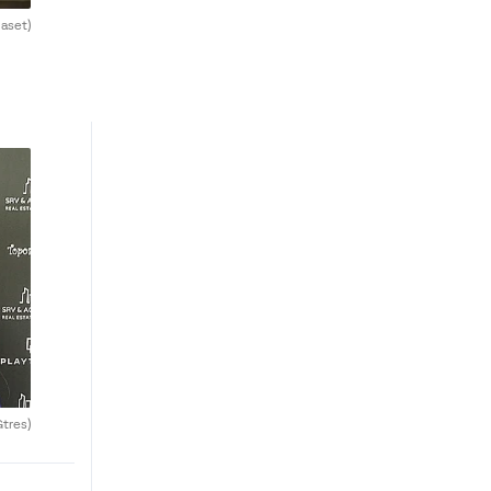
aset)
Gtres)