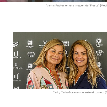
Aramís Fuster, en una imagen de 'Fiesta'.
(Medi
Cari y Carla Goyanes durante el torneo.
(