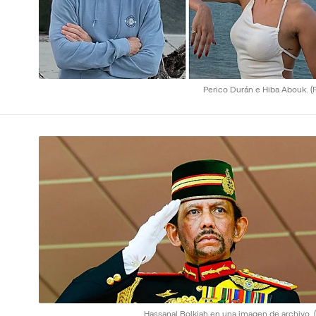
Perico Durán e Hiba Abouk.
(
Hassanal Bolkiah en una imagen de archivo.