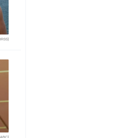
RRSS)
(ABC)