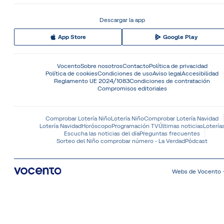
Descargar la app
App Store
Google Play
Vocento
Sobre nosotros
Contacto
Política de privacidad
Política de cookies
Condiciones de uso
Aviso legal
Accesibilidad
Reglamento UE 2024/1083
Condiciones de contratación
Compromisos editoriales
Comprobar Lotería Niño
Lotería Niño
Comprobar Lotería Navidad
Lotería Navidad
Horóscopo
Programación TV
Últimas noticias
Lotería
Escucha las noticias del día
Preguntas frecuentes
Sorteo del Niño comprobar número - La Verdad
Pódcast
Webs de Vocento