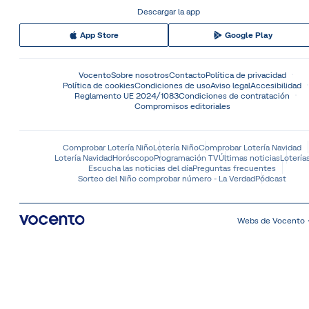
Descargar la app
App Store
Google Play
Vocento
Sobre nosotros
Contacto
Política de privacidad
Política de cookies
Condiciones de uso
Aviso legal
Accesibilidad
Reglamento UE 2024/1083
Condiciones de contratación
Compromisos editoriales
Comprobar Lotería Niño
Lotería Niño
Comprobar Lotería Navidad
Lotería Navidad
Horóscopo
Programación TV
Últimas noticias
Lotería
Escucha las noticias del día
Preguntas frecuentes
Sorteo del Niño comprobar número - La Verdad
Pódcast
Webs de Vocento