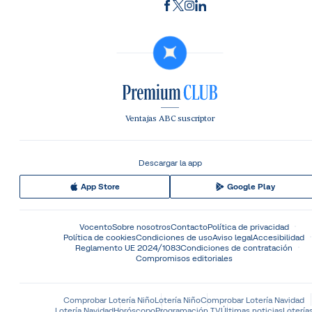
Ventajas ABC suscriptor
Descargar la app
App Store
Google Play
Vocento
Sobre nosotros
Contacto
Política de privacidad
Política de cookies
Condiciones de uso
Aviso legal
Accesibilidad
Reglamento UE 2024/1083
Condiciones de contratación
Compromisos editoriales
Comprobar Lotería Niño
Lotería Niño
Comprobar Lotería Navidad
Lotería Navidad
Horóscopo
Programación TV
Últimas noticias
Lotería