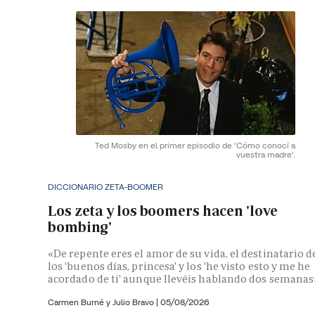
Ted Mosby en el primer episodio de 'Cómo conocí a
vuestra madre'.
DICCIONARIO ZETA-BOOMER
Los zeta y los boomers hacen 'love
bombing'
«De repente eres el amor de su vida, el destinatario d
los 'buenos días, princesa' y los 'he visto esto y me he
acordado de ti' aunque llevéis hablando dos semanas
Carmen Burné y
Julio Bravo
|
05/08/2026