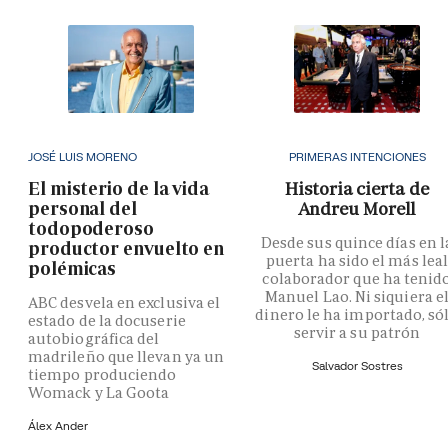
JOSÉ LUIS MORENO
PRIMERAS INTENCIONES
El misterio de la vida
Historia cierta de
personal del
Andreu Morell
todopoderoso
Desde sus quince días en l
productor envuelto en
puerta ha sido el más lea
polémicas
colaborador que ha tenid
Manuel Lao. Ni siquiera e
ABC desvela en exclusiva el
dinero le ha importado, só
estado de la docuserie
servir a su patrón
autobiográfica del
madrileño que llevan ya un
Salvador Sostres
tiempo produciendo
Womack y La Goota
Álex Ander