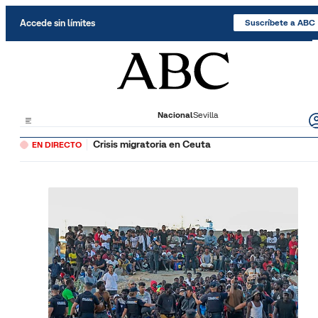
Saltar al contenido
Accede sin límites
Suscríbete a ABC
Nacional
Sevilla
Crisis migratoria en Ceuta
EN DIRECTO