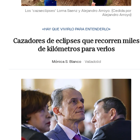
Los 'cazaeclipses' Lorna Saenz y Alejandro Arroyo.
(Cedida por
Alejandro Arroyo)
«HAY QUE VIVIRLO PARA ENTENDERLO»
Cazadores de eclipses que recorren miles
de kilómetros para verlos
Mónica S. Blanco
Valladolid