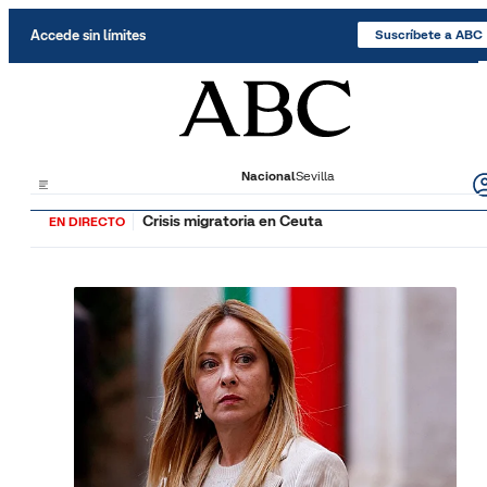
Saltar al contenido
Accede sin límites
Suscríbete a ABC
Nacional
Sevilla
Crisis migratoria en Ceuta
EN DIRECTO