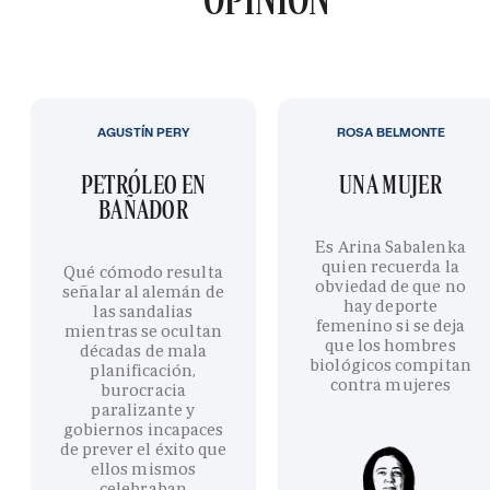
AGUSTÍN PERY
ROSA BELMONTE
PETRÓLEO EN
UNA MUJER
BAÑADOR
Es Arina Sabalenka
quien recuerda la
Qué cómodo resulta
obviedad de que no
señalar al alemán de
hay deporte
las sandalias
femenino si se deja
mientras se ocultan
que los hombres
décadas de mala
biológicos compitan
planificación,
contra mujeres
burocracia
paralizante y
gobiernos incapaces
de prever el éxito que
ellos mismos
celebraban