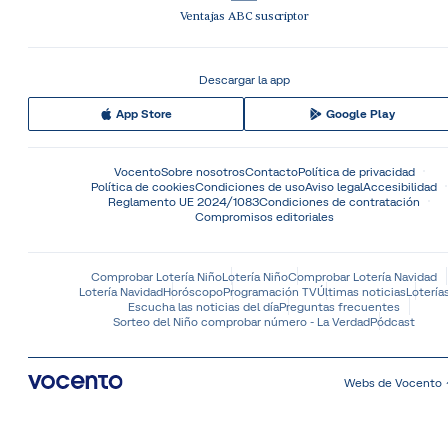
Ventajas ABC suscriptor
Descargar la app
App Store
Google Play
Vocento
Sobre nosotros
Contacto
Política de privacidad
Política de cookies
Condiciones de uso
Aviso legal
Accesibilidad
Reglamento UE 2024/1083
Condiciones de contratación
Compromisos editoriales
Comprobar Lotería Niño
Lotería Niño
Comprobar Lotería Navidad
Lotería Navidad
Horóscopo
Programación TV
Últimas noticias
Lotería
Escucha las noticias del día
Preguntas frecuentes
Sorteo del Niño comprobar número - La Verdad
Pódcast
Webs de Vocento