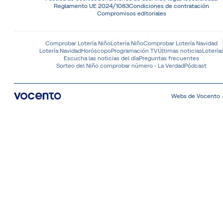
Reglamento UE 2024/1083
Condiciones de contratación
Compromisos editoriales
Comprobar Lotería Niño
Lotería Niño
Comprobar Lotería Navidad
Lotería Navidad
Horóscopo
Programación TV
Últimas noticias
Lotería
Escucha las noticias del día
Preguntas frecuentes
Sorteo del Niño comprobar número - La Verdad
Pódcast
Webs de Vocento