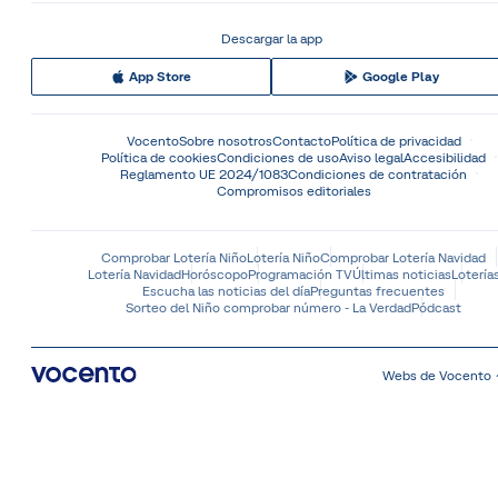
Descargar la app
App Store
Google Play
Vocento
Sobre nosotros
Contacto
Política de privacidad
Política de cookies
Condiciones de uso
Aviso legal
Accesibilidad
Reglamento UE 2024/1083
Condiciones de contratación
Compromisos editoriales
Comprobar Lotería Niño
Lotería Niño
Comprobar Lotería Navidad
Lotería Navidad
Horóscopo
Programación TV
Últimas noticias
Lotería
Escucha las noticias del día
Preguntas frecuentes
Sorteo del Niño comprobar número - La Verdad
Pódcast
Webs de Vocento