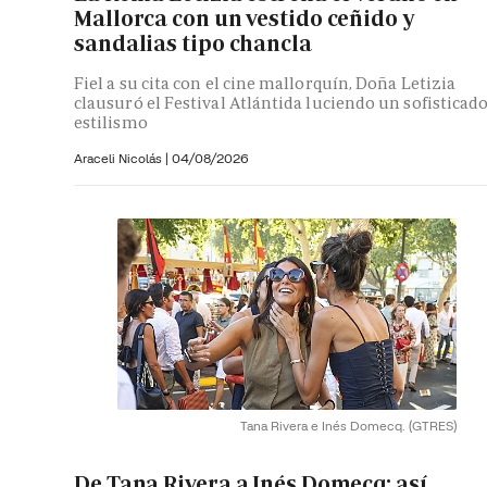
Mallorca con un vestido ceñido y
sandalias tipo chancla
Fiel a su cita con el cine mallorquín, Doña Letizia
clausuró el Festival Atlántida luciendo un sofisticad
estilismo
Araceli Nicolás
|
04/08/2026
Tana Rivera e Inés Domecq.
(GTRES)
De Tana Rivera a Inés Domecq: así