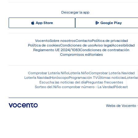
Descargar la app
App Store
Google Play
Vocento
Sobre nosotros
Contacto
Política de privacidad
Política de cookies
Condiciones de uso
Aviso legal
Accesibilidad
Reglamento UE 2024/1083
Condiciones de contratación
Compromisos editoriales
Comprobar Lotería Niño
Lotería Niño
Comprobar Lotería Navidad
Lotería Navidad
Horóscopo
Programación TV
Últimas noticias
Lotería
Escucha las noticias del día
Preguntas frecuentes
Sorteo del Niño comprobar número - La Verdad
Pódcast
Webs de Vocento