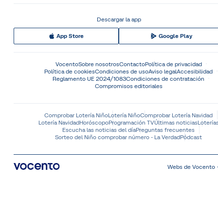
Descargar la app
App Store
Google Play
Vocento
Sobre nosotros
Contacto
Política de privacidad
Política de cookies
Condiciones de uso
Aviso legal
Accesibilidad
Reglamento UE 2024/1083
Condiciones de contratación
Compromisos editoriales
Comprobar Lotería Niño
Lotería Niño
Comprobar Lotería Navidad
Lotería Navidad
Horóscopo
Programación TV
Últimas noticias
Lotería
Escucha las noticias del día
Preguntas frecuentes
Sorteo del Niño comprobar número - La Verdad
Pódcast
Webs de Vocento