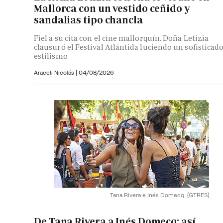
Mallorca con un vestido ceñido y
sandalias tipo chancla
Fiel a su cita con el cine mallorquín, Doña Letizia
clausuró el Festival Atlántida luciendo un sofisticad
estilismo
Araceli Nicolás
|
04/08/2026
Tana Rivera e Inés Domecq.
(GTRES)
De Tana Rivera a Inés Domecq: así